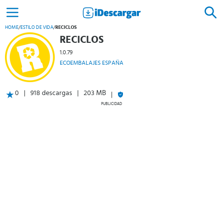
HOME
/
ESTILO DE VIDA
/
RECICLOS
RECICLOS
1.0.79
ECOEMBALAJES ESPAÑA
0
918 descargas
203 MB
PUBLICIDAD