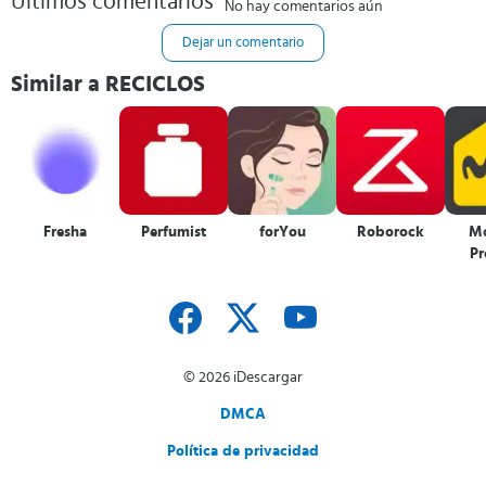
Últimos comentarios
No hay comentarios aún
Dejar un comentario
Similar a RECICLOS
Fresha
Perfumist
forYou
Roborock
Mo
Pr
A
© 2026 iDescargar
DMCA
Política de privacidad