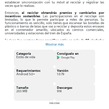
establecer sincronización con tu móvil al reciclar y registrar las
veces que lo realizas.
Entonces,
al reciclar obtendrás premios y cambiarlos por
incentivos sostenibles
. Las participaciones en el reciclaje son
limitadas, lo que le permite participar a miles de personas. Su
funcionamiento es sencillo, solo tienes que escanear las botellas de
plástico o barras de latas que vas a reciclar y deposita estos envases
en el contenedor amarillo, ubicados es centros comerciales,
universidades y estaciones del tren de España.
Es decir,
los contenedores amarillos están en más de 80 ciudades
de España
, y de forma progresiva se ubicarán en todo el país. Así, el
Mostrar más
reciclaje se podrá realizar en todos los municipios. Con cada envase
reciclado, acumularás puntos que puedes canjear por sorteos o
Categoría
Consíguelo en
donarlos.
Estilo de vida
Aparte de esto,
cada ciudad dispone de varias formas de
reciclado
, en función de las latas o botellas de plástico. Por ejemplo,
conseguirás los
contenedores amarillos clásicos
, que validan los
Requerimientos
Versión
envases a través de códigos QR. Verás
contendores amarillos con
Android 5.0+
1.0.79
aro inteligente
, que ofrecen el acceso con la función NFC del móvil,
para reciclar los envases.
También,
están las máquinas RECICLOS
, parecidas a las
Tamaño
Descargas
expendedoras de mecánica inversa, donde puedes depositar las
203 MB
918
barras de latas y botellas.
Características de RECICLOS
PUBLICIDAD
Excelente
aplicación que fomenta el cuidado del ambiente