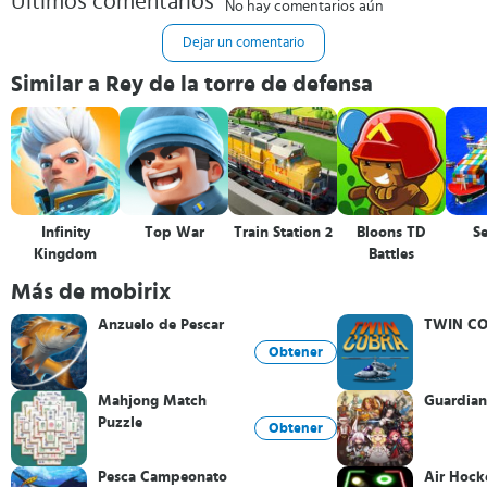
Últimos comentarios
No hay comentarios aún
Dejar un comentario
Similar a Rey de la torre de defensa
Infinity
Top War
Train Station 2
Bloons TD
Se
Kingdom
Battles
Más de mobirix
Anzuelo de Pescar
TWIN CO
Obtener
Mahjong Match
Guardian
Puzzle
Obtener
Pesca Campeonato
Air Hock