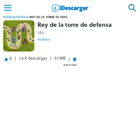
HOME
/
ESTRATEGIA
/
REY DE LA TORRE DE DEFENSA
Rey de la torre de defensa
1.5.5
mobirix
0
1.4 K descargas
57 MB
PUBLICIDAD