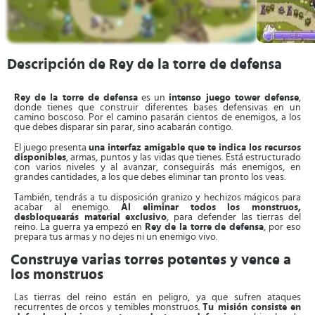
Descripción de Rey de la torre de defensa
Rey de la torre de defensa
es un
intenso juego tower defense
,
donde tienes que construir diferentes bases defensivas en un
camino boscoso. Por el camino pasarán cientos de enemigos, a los
que debes disparar sin parar, sino acabarán contigo.
El juego presenta
una interfaz amigable que te indica los recursos
disponibles
, armas, puntos y las vidas que tienes. Está estructurado
con varios niveles y al avanzar, conseguirás más enemigos, en
grandes cantidades, a los que debes eliminar tan pronto los veas.
También, tendrás a tu disposición granizo y hechizos mágicos para
acabar al enemigo.
Al eliminar todos los monstruos,
desbloquearás material exclusivo
, para defender las tierras del
reino. La guerra ya empezó en
Rey de la torre de defensa
, por eso
prepara tus armas y no dejes ni un enemigo vivo.
Construye varias torres potentes y vence a
los monstruos
Las tierras del reino están en peligro, ya que sufren ataques
recurrentes de orcos y temibles monstruos.
Tu misión consiste en