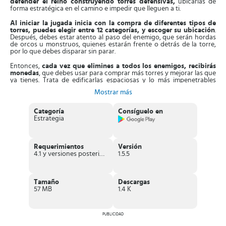
defender el reino construyendo torres defensivas,
ubicarlas de
forma estratégica en el camino e impedir que lleguen a ti.
Al iniciar la jugada inicia con la compra de diferentes tipos de
torres, puedes elegir entre 12 categorías, y escoger su ubicación
.
Después, debes estar atento al paso del enemigo, que serán hordas
de orcos u monstruos, quienes estarán frente o detrás de la torre,
por lo que debes disparar sin parar.
Entonces,
cada vez que elimines a
todos los enemigos, recibirás
monedas
, que debes usar para comprar más torres y mejorar las que
ya tienes. Trata de edificarlas espaciosas y lo más impenetrables
posible, ya que si los monstruos te invaden, será tu final y tendrás
Mostrar más
que empezar de cero.
El juego cuenta con 2 modalidades de jugar, campaña y sin fin
.
Categoría
Consíguelo en
En el primero, debes superar nivel por nivel en el menor tiempo
Estrategia
posible. En el segundo, tienes que resistir la lucha lo más que puedas.
Asimismo,
el juego dispone de 25 mapas distribuidos en
escenarios diferentes
. En todos los niveles encontrarás monstruos
Requerimientos
Versión
distintos, con destrezas y debilidades, que debes estudiar muy bien
4.1 y versiones posteriores
1.5.5
para acabarlos. Es más,
dispones de dinamitas, granizo, bolas de
fuego y pócimas mágicas,
que te permitirán destruirlos. En la parte
baja de la pantalla aparecerán las unidades disponibles que tienes
de estas armas.
Tamaño
Descargas
57 MB
1.4 K
Aparte de esto, este videojuego consta de un
excelente apartado
gráfico
y actualiza sus funciones con frecuencia, con el fin de
mejorar tu experiencia.
PUBLICIDAD
Características de Rey de la torre de