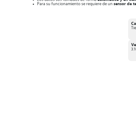
Para su funcionamiento se requiere de un
sensor de 
Usa la temperatura del procesador de gráficos
del c
Cumple con GDPR y protección de datos.
Descarga la aplicación Room Temperature
de manera que
Ca
Ti
Ve
3.1