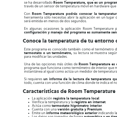
se ha desarrollado
Room Temperature, que es un programa
través de un sensor de temperatura móvil en hardware que e
Con
Room Temperature podrás conocer la temperatura
herramienta sólo necesitas abrir la aplicación en un lugar
será emitida en menos de dos segundos.
En algunas ocasiones la aplicación Room Temperature pu
configuración y manejo del programa es sumamente senc
Conoce la temperatura de tu entorno
Este programa es conocido también como el termómetro de
termostato o un termómetro,
su lectura se muestra según 
para modificar las unidades.
Una de las opciones más útiles de
Room Temperature es q
programa que funciona como termómetro de interior que mide
instantánea al igual como actúa un medidor de temperatura 
Si requieres
un informe de la lectura de temperatura q
todo, cuenta con una función de clima donde te indica el no
Características de Room Temperature
La aplicación
registra la temperatura local
.
Verifica la temperatura y la
registra en internet
.
Actúa como
termostato higrómetro interior
.
Cuenta con una
versión gratuita y Premium
.
Emite un
informe meteorológico exterior
indicando l
Los datos son tomados de forma
automática y en tie