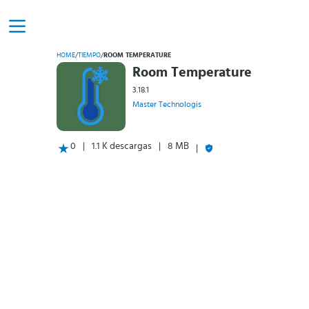
HOME
/
TIEMPO
/
ROOM TEMPERATURE
Room Temperature
3.18.1
Master Technologis
0
1.1 K descargas
8 MB