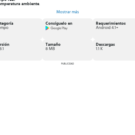
temperatura ambiente
.
omo temperatura del entorno.
Mostrar más
 siempre cuentes con datos precisos en cuanto a la temperatura local.
tegoría
Consíguelo en
Requerimientos
empo
Android 4.1+
rsión
Tamaño
Descargas
8.1
8 MB
1.1 K
PUBLICIDAD