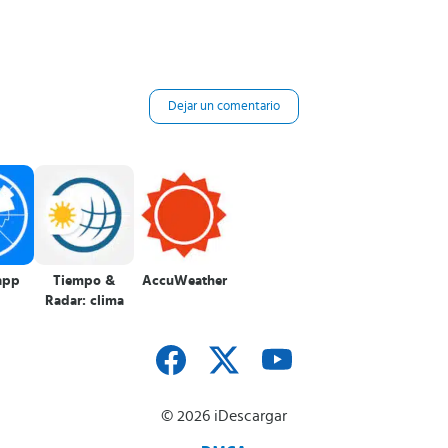
Dejar un comentario
app
Tiempo &
AccuWeather
Radar: clima
© 2026 iDescargar