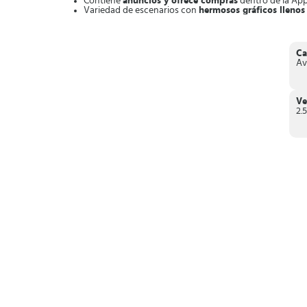
Contiene
anuncios y ofrece compras
dentro de la App
Variedad de escenarios con
hermosos gráficos llenos
Numerosos niveles
por descubrir.
Incluye juegos de
puzles combina tres
.
Trama increíble que incluye
historias alucinantes con
Ca
En definitiva,
Seekers Notes: Misterio Oculto es un jueg
Av
resolver.
Ve
2.5