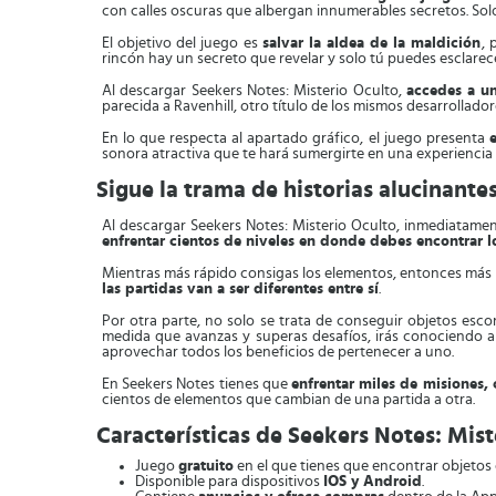
con calles oscuras que albergan innumerables secretos. Solo
El objetivo del juego es
salvar la aldea de la maldición
, 
rincón hay un secreto que revelar y solo tú puedes esclarece
Al descargar Seekers Notes: Misterio Oculto,
accedes a u
parecida a Ravenhill, otro título de los mismos desarrollado
En lo que respecta al apartado gráfico, el juego presenta
sonora atractiva que te hará sumergirte en una experiencia d
Sigue la trama de historias alucinante
Al descargar Seekers Notes: Misterio Oculto, inmediatament
enfrentar cientos de niveles en donde debes encontrar l
Mientras más rápido consigas los elementos, entonces más 
las partidas van a ser diferentes entre sí
.
Por otra parte, no solo se trata de conseguir objetos esc
medida que avanzas y superas desafíos, irás conociendo a 
aprovechar todos los beneficios de pertenecer a uno.
En Seekers Notes tienes que
enfrentar miles de misiones,
cientos de elementos que cambian de una partida a otra.
Características de Seekers Notes: Mist
Juego
gratuito
en el que tienes que encontrar objetos 
Disponible para dispositivos
IOS y Android
.