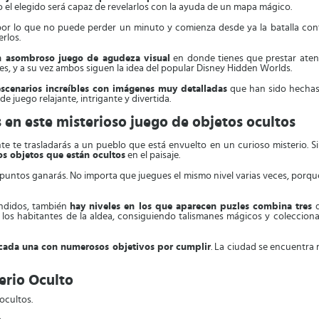
 el elegido será capaz de revelarlos con la ayuda de un mapa mágico.
por lo que no puede perder un minuto y comienza desde ya la batalla con
rlos.
n asombroso juego de agudeza visual
en donde tienes que prestar aten
res, y a su vez ambos siguen la idea del popular Disney Hidden Worlds.
escenarios increíbles con imágenes muy detalladas
que han sido hechas
e juego relajante, intrigante y divertida.
s en este misterioso juego de objetos ocultos
e te trasladarás a un pueblo que está envuelto en un curioso misterio. Si
os objetos que están ocultos
en el paisaje.
puntos ganarás. No importa que juegues el mismo nivel varias veces, porqu
ondidos, también
hay niveles en los que aparecen puzles combina tres
los habitantes de la aldea, consiguiendo talismanes mágicos y coleccion
 cada una con numerosos objetivos por cumplir
. La ciudad se encuentra 
erio Oculto
ocultos.