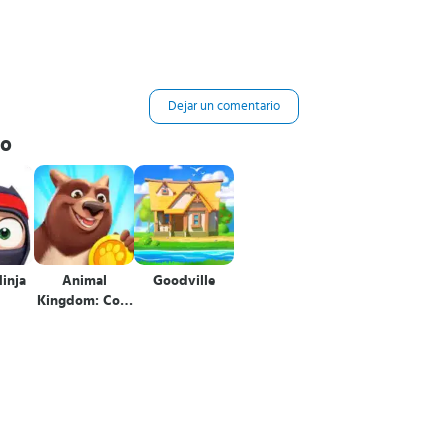
Dejar un comentario
to
inja
Animal
Goodville
Kingdom: Coin
Raid