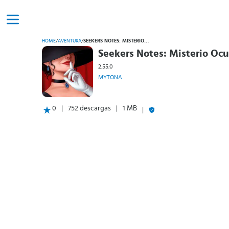
HOME
/
AVENTURA
/
SEEKERS NOTES: MISTERIO OCULTO
Seekers Notes: Misterio Ocu
2.55.0
MYTONA
0
752 descargas
1 MB