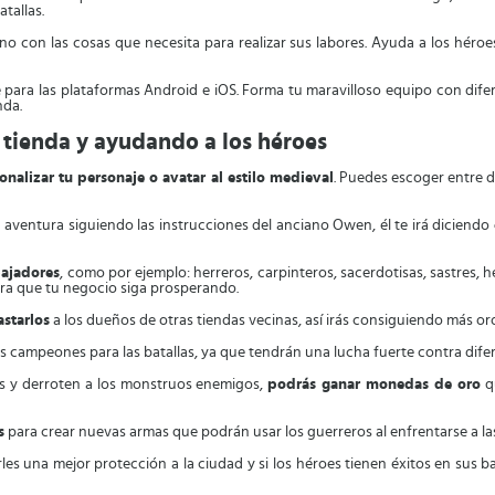
tallas.
no con las cosas que necesita para realizar sus labores. Ayuda a los hér
 para las plataformas Android e iOS. Forma tu maravilloso equipo con dife
nda.
 tienda y ayudando a los héroes
onalizar tu personaje o avatar al estilo medieval
. Puedes escoger entre di
aventura siguiendo las instrucciones del anciano Owen, él te irá diciendo
bajadores
, como por ejemplo: herreros, carpinteros, sacerdotisas, sastres, 
ra que tu negocio siga prosperando.
starlos
a los dueños de otras tiendas vecinas, así irás consiguiendo más oro
 campeones para las batallas, ya que tendrán una lucha fuerte contra difere
s y derroten a los monstruos enemigos,
podrás ganar monedas de oro
q
s
para crear nuevas armas que podrán usar los guerreros al enfrentarse a las
es una mejor protección a la ciudad y si los héroes tienen éxitos en sus ba