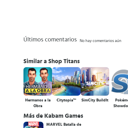
Últimos comentarios
No hay comentarios aún
Similar a Shop Titans
Hermanos a la
Citytopia™
SimCity BuildIt
Pokém
Obra
Showd
Más de Kabam Games
MARVEL Batalla de