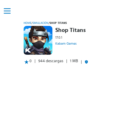
HOME
/
SIMULACIÓN
/
SHOP TITANS
Shop Titans
17.0.1
Kabam Games
0
944 descargas
1 MB