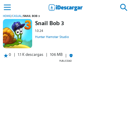
HOME
/
CASUAL
/
SNAIL BOB 3
Snail Bob 3
1.0.24
Hunter Hamster Studio
0
1.1 K descargas
106 MB
PUBLICIDAD