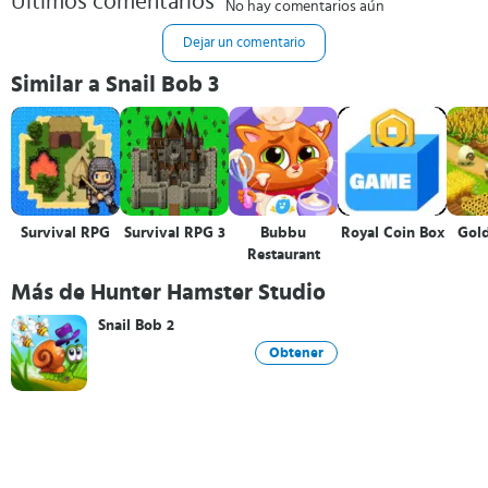
Últimos comentarios
No hay comentarios aún
Dejar un comentario
Similar a Snail Bob 3
Survival RPG
Survival RPG 3
Bubbu
Royal Coin Box
Gol
Restaurant
Más de Hunter Hamster Studio
Snail Bob 2
Obtener