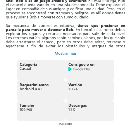
Snail Bob 3 es un juego arcade y aventuras
. En esta entrega, Bob
el caracol queda varado en una isla desconocida. Debe explorar el
lugar en compañía de sus amigos y edificar una ciudad. Pero, en el
proceso se encontrará con trampas y peligros, es allí donde tienes
que ayudar a Bob a moverse con sumo cuidado.
Su mecánica de control es intuitiva,
tienes que presionar en
pantalla para mover o detener a Bob.
En función a su ritmo, debes
explorar los lugares y recursos necesarios para salir de cada nivel.
Los terrenos varían, algunos serán caminos planos, por los que solo
debe arrastrarse el caracol, pero en otros debe saltar, retirarse o
agacharse a fin de evitar los obstáculos y ataques de otros
animalitos.
Mostrar más
Asimismo, a medida que avanzas
tienes que empezar a construir la
ciudad caracol
, para Bob. Debes colocar edificios, desbloquear
Categoría
Consíguelo en
lugares nuevos e invitar a las personas a vivir allí. Al superar los
Casual
niveles, será un tanto más difícil ayudar al caracol a terminar cada
recorrido. En algunos puntos, será necesario disparar el cañón, a fin
de eliminar a los enemigos que quieren entrar en la ciudad.
Requerimientos
Versión
Asimismo, mientras defiendes tu ciudad,
tienes que recoger las
Android 4.4+
1.0.24
estrellas, recompensas y tesoros escondidos.
Esto te permitirá
desbloquear prendas originales para Bob, lo que incluye
animaciones de superhéroes y videojuegos.
Tamaño
Descargas
106 MB
1.1 K
Características de Snail Bob 3
PUBLICIDAD
Divertido juego arcade, secuela de la saga Snail Bob
.
Sistema de control sencillo, con pocos toques movilizas a un