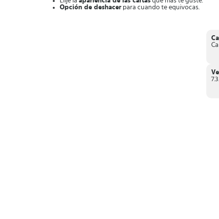
Elije la
apariencia de las cartas
que más te guste.
Opción de deshacer
para cuando te equivocas.
Compatible con una
gran cantidad de dispositivos
.
Oportunidad de
ejercitar la mente
.
Simple y adictivo
.
Idea para
todos los miembros de la familia
.
Ca
Mejor juego para
matar el tiempo y estimular la men
Ca
En definitiva,
Spider Solitaire es la mejor alternativa de 
con un clásico como este y pasar horas jugando sin distracc
Ve
7.3