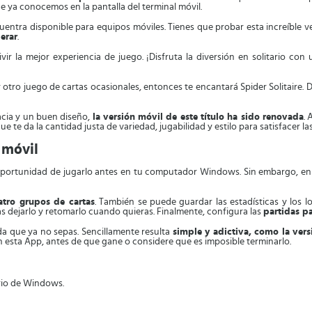
que ya conocemos en la pantalla del terminal móvil.
ntra disponible para equipos móviles. Tienes que probar esta increíble ve
erar
.
ivir la mejor experiencia de juego. ¡Disfruta la diversión en solitario 
ier otro juego de cartas ocasionales, entonces te encantará Spider Solitaire
acia y un buen diseño,
la versión móvil de este título ha sido renovada
.
ue te da la cantidad justa de variedad, jugabilidad y estilo para satisfacer l
u móvil
 la oportunidad de jugarlo antes en tu computador Windows. Sin embargo, 
atro grupos de cartas
. También se puede guardar las estadísticas y los l
s dejarlo y retomarlo cuando quieras. Finalmente, configura las
partidas pa
ada que ya no sepas. Sencillamente resulta
simple y adictiva, como la vers
 esta App, antes de que gane o considere que es imposible terminarlo.
ario de Windows.