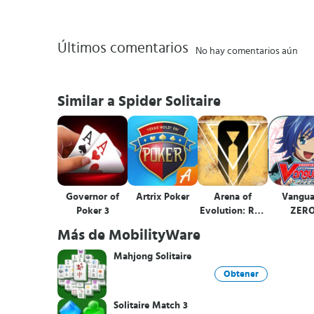
Últimos comentarios
No hay comentarios aún
Similar a Spider Solitaire
Governor of
Artrix Poker
Arena of
Vangua
Poker 3
Evolution: Red
ZER
Tides
Más de MobilityWare
Mahjong Solitaire
Obtener
Solitaire Match 3