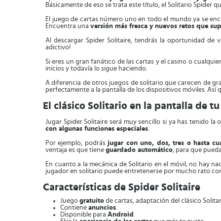
Básicamente de eso se trata este título, el Solitario Spider 
El juego de cartas número uno en todo el mundo ya se encue
Encuentra una
versión más fresca y nuevos retos que sup
Al descargar Spider Solitaire, tendrás la oportunidad de v
adictivo!
Si eres un gran fanático de las cartas y el casino o cualqu
inicios y todavía lo sigue haciendo.
A diferencia de otros juegos de solitario que carecen de gr
perfectamente a la pantalla de los dispositivos móviles. Así q
El clásico Solitario en la pantalla de t
Jugar Spider Solitaire será muy sencillo si ya has tenido
con algunas funciones especiales
.
Por ejemplo, podrás
jugar con uno, dos, tres o hasta cu
ventaja es que tiene
guardado automático
, para que pueda
En cuanto a la mecánica de Solitario en el móvil, no hay n
jugador en solitario puede entretenerse por mucho rato con
Características de Spider Solitaire
Juego
gratuito
de cartas, adaptación del clásico Solit
Contiene
anuncios
.
Disponible para
Android
.