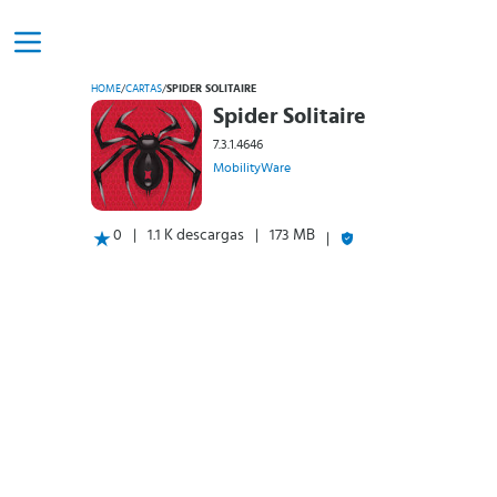
HOME
/
CARTAS
/
SPIDER SOLITAIRE
Spider Solitaire
7.3.1.4646
MobilityWare
0
1.1 K descargas
173 MB