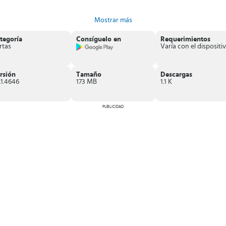
Mostrar más
tegoría
Consíguelo en
Requerimientos
te
.
rtas
Varía con el dispositiv
diversión desde tu móvil si lo que quieres es un juego sencillo, diverti
iones.
rsión
Tamaño
Descargas
.1.4646
173 MB
1.1 K
PUBLICIDAD