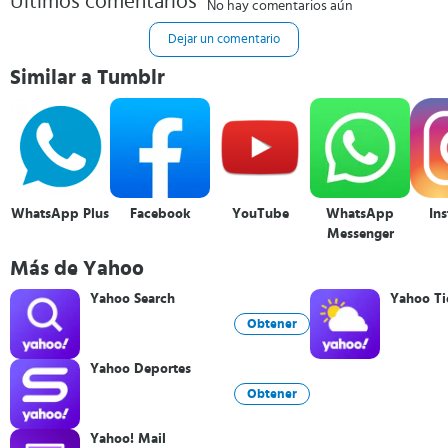
Últimos comentarios
No hay comentarios aún
Dejar un comentario
Similar a Tumblr
WhatsApp Plus
Facebook
YouTube
WhatsApp
In
Messenger
Más de Yahoo
Yahoo Search
Yahoo T
Obtener
Yahoo Deportes
Obtener
Yahoo! Mail