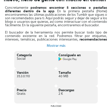
Concretamente
podremos encontrar 5 secciones o pestañas
diferentes dentro de la app
. En la primera pestaña (Home)
encontraremos las últimas publicaciones de los Tumblr que sigues o
son recomendados para ti. Aquí podrás seguir y dejar de seguir a los
blogs o usuarios que quieras, así como interactuar con el contenido
fácilmente. En la siguiente pestaña, encontraremos el buscador.
El buscador de la herramienta nos permite buscar todo tipo de
contenido existente en la red. Podremos filtrar por etiquetas,
intereses, temáticas, publicaciones interesantes,
recomendaciones
según tus intereses
, temas del momento y mucho más. Todo lo que
Mostrar más
quieras encontrar, lo podrás hacer en esta pestaña.
La siguiente sección será el publicador. A través de esta herramienta
Categoría
Consíguelo en
podremos
publicar contenido nuevo de forma rápida y sencilla
Social
desde nuestros dispositivos. Más a la derecha, encontraremos el
centro de avisos. En el centro de avisos podremos encontrar la
última actividad de nuestro perfil (si nos han mencionado,
etiquetado...) y la bandeja de entrada de los mensajes privados.
Versión
Tamaño
También, podremos enviar mensajes a otra gente como tu
35.3.0.110
40 MB
fácilmente.
Por último,
encontramos nuestro perfil
. Ahí podremos editar y
modificar toda la información visible para el resto de la comunidad.
Precio
Descargas
Elige una imagen de perfil, un fondo de pantalla y visualiza
Gratis
2 K
cómodamente tus últimas publicaciones, me gusta y quién te está
siguiendo.
Características principales de Tumblr
PUBLICIDAD