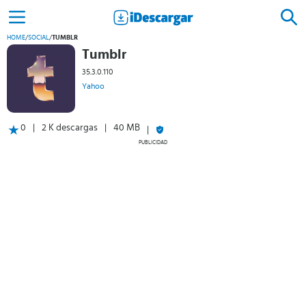
HOME
/
SOCIAL
/
TUMBLR
Tumblr
35.3.0.110
Yahoo
0
2 K descargas
40 MB
PUBLICIDAD