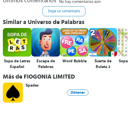
Últimos comentarios
No hay comentarios aún
Dejar un comentario
Similar a Universo de Palabras
Sopa de Letras
Escape de
Word Bubble
Suerte de
Sopa 
Español
Palabras
Ruleta 2
Más de FIOGONIA LIMITED
Spades
Obtener