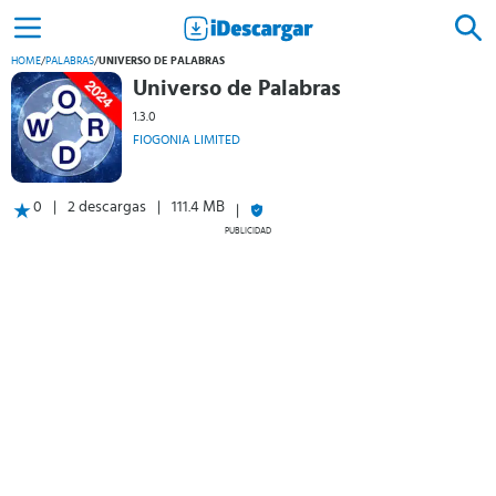
HOME
/
PALABRAS
/
UNIVERSO DE PALABRAS
Universo de Palabras
1.3.0
FIOGONIA LIMITED
0
2 descargas
111.4 MB
PUBLICIDAD