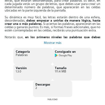
letras, que estarán desordenadas, para crear palabras. Es decir, en
cada jugada verás un grupo de letras, que debes usar para crear un
determinado número de palabras, que aparecerán en las celdas
ubicadas en la parte izquierda de la pantalla.
Su dinámica es muy fácil, las letras estarán dentro de una esfera,
desordenadas,
debes empezar a unirlas de manera lógica, hasta
crear una o más palabras.
Si aciertas las palabras, aparecerán en las
celdas y ganarás puntos. Es más, si formas frases adicionales, que no
estén contempladas en las celdas, recibirás una puntuación extra.
Notarás que,
en los primeros niveles las palabras que debes
formar serán sencillas, con 3 o 4 letras.
Pero, al avanzar y
Mostrar más
desbloquear packs de niveles nuevos, las palabras con 5 o más letras
pondrán a prueba tu capacidad lingüística. Aun así, si te quedas
estancado podrás recurrir a un comodín o pista, que te mostrará la
Categoría
Consíguelo en
posición de una letra.
Palabras
Características de Universo de Palabras
Entretenido
juego de palabras
donde tendrás que resolver
Versión
Tamaño
crucigramas personalizados con lindos paisajes naturales.
1.3.0
111.4 MB
Los crucigramas ocultan cientos de palabras
, cortas y largas
por igual.
Sus niveles están centrados en mejorar la capacidad mental de
los usuarios.
Descargas
La dificultad de cada nivel es progresiva
, lo que mejorará tu
2
experiencia.
Integra una
sección de opiniones
donde puedes apuntar tus
opiniones o inconvenientes con el juego.
PUBLICIDAD
En resumen,
Universo de Palabras
es un juego de lógica, donde