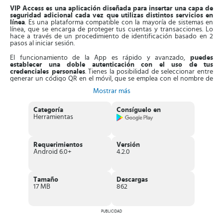
VIP Access es una aplicación diseñada para insertar una capa de
seguridad adicional cada vez que utilizas distintos servicios en
línea
. Es una plataforma compatible con la mayoría de sistemas en
línea, que se encarga de proteger tus cuentas y transacciones. Lo
hace a través de un procedimiento de identificación basado en 2
pasos al iniciar sesión.
El funcionamiento de la App es rápido y avanzado,
puedes
establecer una doble autenticación con el uso de tus
credenciales personales
. Tienes la posibilidad de seleccionar entre
generar un código QR en el móvil, que se emplea con el nombre de
usuario y contraseña. También, puedes recibir un serial de
Mostrar más
verificación en cualquier transacción en línea, para aprobar la
misma, puede ser un pin, patrón, huella dactilar o contraseña.
Categoría
Consíguelo en
Otra forma de establecer la autenticación de 2 factores puede ser a
Herramientas
través del
uso de la huella digital
en cada operación. Aparte de
esto, esta
aplicación escanea códigos QR para crear códigos
específicos de seguridad
cuando se utilizan servicios como
Google, Facebook, eBay, PayPal, entre otros.
Requerimientos
Versión
Android 6.0+
4.2.0
Estos códigos se generan cada 30 segundos, así el inicio de
seguridad estará protegido. Integra además la
función IP Access
Proximity
, que permite bloquear un ordenador de escritorio, Mac o
Windows. Una vez que lo activas, la App se enlazará con el
Tamaño
Descargas
computador tan pronto lo detecte, de esta forma nadie tendrá
17 MB
862
acceso a tu PC y los datos que guardas allí.
Características de VIP Access
PUBLICIDAD
Excelente aplicación de seguridad que
añade una capa de