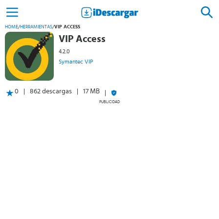
HOME
/
HERRAMIENTAS
/
VIP ACCESS
VIP Access
4.2.0
Symantec VIP
0
862 descargas
17 MB
PUBLICIDAD