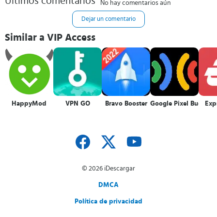
Últimos comentarios
No hay comentarios aún
Dejar un comentario
Similar a VIP Access
HappyMod
VPN GO
Bravo Booster
Google Pixel Buds
Exp
© 2026 iDescargar
DMCA
Política de privacidad