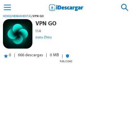
HOME
/
HERRAMIENTAS
/
VPN GO
VPN GO
1.1.4
ouou Zhou
0
666 descargas
0 MB
PUBLICIDAD