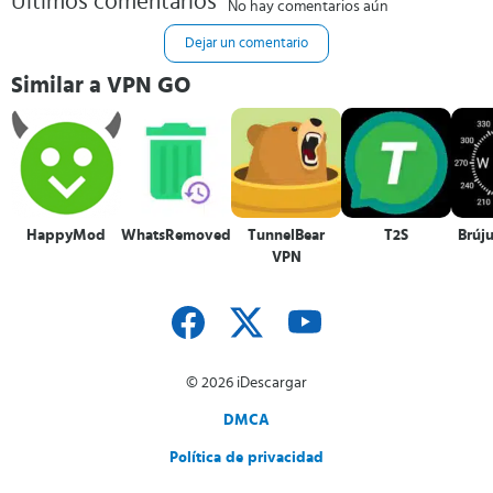
Últimos comentarios
No hay comentarios aún
Dejar un comentario
Similar a VPN GO
HappyMod
WhatsRemoved+
TunnelBear
T2S
Brúju
VPN
© 2026 iDescargar
DMCA
Política de privacidad