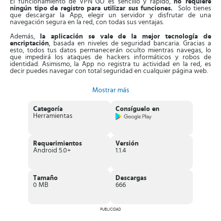
El funcionamiento de VPN GO es sencillo y rápido,
no requiere
ningún tipo de registro para utilizar sus funciones.
Solo tienes
que descargar la App, elegir un servidor y disfrutar de una
navegación segura en la red, con todas sus ventajas.
Además,
la aplicación se vale de la mejor tecnología de
encriptación
, basada en niveles de seguridad bancaria. Gracias a
esto, todos tus datos permanecerán oculto mientras navegas, lo
que impedirá los ataques de hackers informáticos y robos de
identidad. Asimismo, la App no registra tu actividad en la red, es
decir puedes navegar con total seguridad en cualquier página web.
También,
dispone de unos 1000 servidores rápidos y estables
a
Mostrar más
nivel mundial, lo que te permite cambiar de servidor de una región a
otra con un solo toque en pantalla. Es más, todos los servidores
presentan un funcionamiento fluido, perfecto para acelerar
Categoría
Consíguelo en
descargas o tus juegos móviles en línea. Igualmente, puedes acelerar
Herramientas
la velocidad de ingreso a las páginas web y utilizar plataformas
streaming de vídeos como HBO, Netflix, Disney+, Instagram,
Facebook, YouTube, Twitter, entre otras.
Requerimientos
Versión
Características de VPN GO
Android 5.0+
1.1.4
Excelente aplicación de servicios VPN
, la cual ofrece
conexiones rápidas, seguras y anónimas.
Posee una
sencilla interfaz VPN
, fácil de utilizar, sin
Tamaño
Descargas
complicación alguna.
0 MB
666
Alberga más de
1000 servidores dedicados
, muy rápidos.
La transmisión de contenidos por internet es ilimitada
.
Funciona con la mejor velocidad fuera o dentro de casa.
PUBLICIDAD
Elimina las barreras geográficas
que imponen ciertas páginas
web.