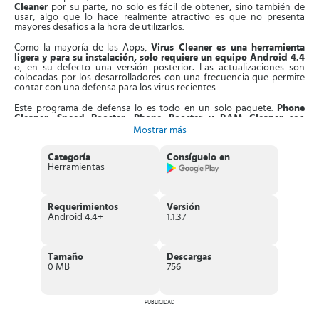
Cleaner
por su parte, no solo es fácil de obtener, sino también de
usar, algo que lo hace realmente atractivo es que no presenta
mayores desafíos a la hora de utilizarlos.
Como la mayoría de las Apps,
Virus Cleaner es una herramienta
ligera y para su instalación, solo requiere un equipo Android 4.4
o, en su defecto una versión posterior
.
Las actualizaciones son
colocadas por los desarrolladores con una frecuencia que permite
contar con una defensa para los virus recientes.
Este programa de defensa lo es todo en un solo paquete.
Phone
Cleaner, Speed Booster, Phone Booster y RAM Cleaner
son
algunas de las herramientas que optimizan el funcionamiento de
Mostrar más
cualquier dispositivo móvil. Estos atributos tecnológicos también
están mejorándose.
Categoría
Consíguelo en
Herramientas
Además,
con Virus Cleaner la ocurrencia de conflictos se
minimiza.
Esta condición propicia que el nivel de seguridad se
mantenga, lo que incluye el momento en que el sistema presente las
actualizaciones o que se esté reiniciando el equipo.
Requerimientos
Versión
Android 4.4+
1.1.37
Igualmente,
el equipo solo necesitará para la instalación del
antivirus 19 MB
. En la mencionada descarga, los datos del usuario
quedarán completamente resguardados hasta un punto donde sea
factible y se garantice la protección total del equipo. Y aunque no se
Tamaño
Descargas
compartirán contraseñas con terceros, los mismos pudieran
0 MB
756
visualizar el momento en que tu equipo se encuentra conectado.
Características de Virus Cleaner
PUBLICIDAD
Es un
confiable y potente limpiador de basura
, caché,