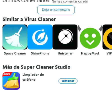
Últimos comentarios
No hay comentarios aún
Dejar un comentario
Similar a Virus Cleaner
Space Cleaner
ShinePhone
Unistellar
HappyMod
VIP
Más de Super Cleaner Studio
Limpiador de
teléfono
Obtener