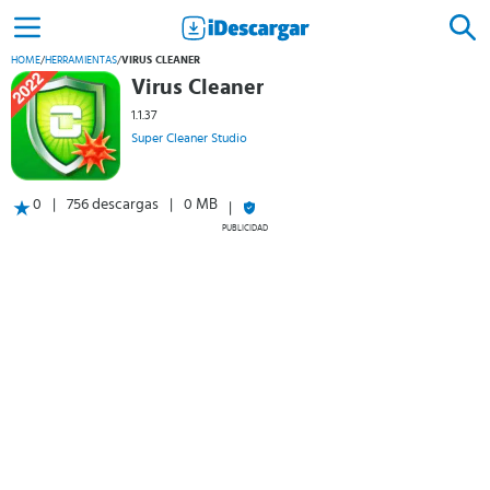
HOME
/
HERRAMIENTAS
/
VIRUS CLEANER
Virus Cleaner
1.1.37
Super Cleaner Studio
0
756 descargas
0 MB
PUBLICIDAD