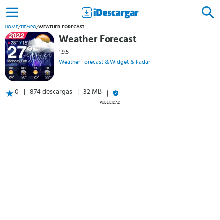
HOME
/
TIEMPO
/
WEATHER FORECAST
Weather Forecast
1.9.5
Weather Forecast & Widget & Radar
0
874 descargas
32 MB
PUBLICIDAD