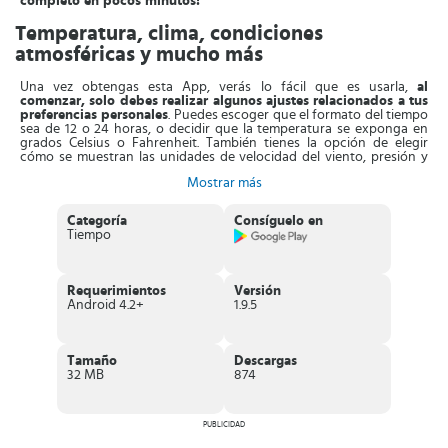
completo en pocos minutos!
Temperatura, clima, condiciones
atmosféricas y mucho más
Una vez obtengas esta App, verás lo fácil que es usarla,
al
comenzar, solo debes realizar algunos ajustes relacionados a tus
preferencias personales
. Puedes escoger que el formato del tiempo
sea de 12 o 24 horas, o decidir que la temperatura se exponga en
grados Celsius o Fahrenheit. También tienes la opción de elegir
cómo se muestran las unidades de velocidad del viento, presión y
precipitación.
Mostrar más
Con Weather Forecast
puedes obtener actualizaciones cada hora,
del clima de tu ciudad o región.
Incluso puedes recibir de forma
Categoría
Consíguelo en
anticipada reportes sobre el clima de los próximos días, hasta 10.
Tiempo
Desde esta aplicación también puedes configurar notificaciones,
para que recibas alertas en caso de tornados, inundaciones,
nevadas, tormentas eléctricas, huracanes y más.
Requerimientos
Versión
Al usar Weather Forecast también
posees la opción de colocar un
Android 4.2+
1.9.5
widget de acceso rápido en la pantalla de inicio de tu móvil
. De
esta forma estás al tanto de la temperatura en tu localidad, aunque
también puedes añadir zonas de interés. Puedes tener el tiempo y el
clima de diferentes países organizado en un apartado para ver la
Tamaño
Descargas
información cómodamente. Finalmente, puedes compartir los datos
32 MB
874
de tu interés con familiares y contactos en pocos minutos.
Características de Weather Forecast
PUBLICIDAD
Aplicación gratuita para dispositivos inteligentes,
requiere de