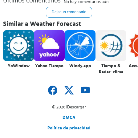
Últimos comentarios
No hay comentarios aún
Dejar un comentario
Similar a Weather Forecast
YoWindow
Yahoo Tiempo
Windy.app
Tiempo &
Acc
Radar: clima
© 2026 iDescargar
DMCA
Política de privacidad