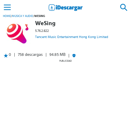
HOME
/
MÚSICA Y AUDIO
/
WESING
WeSing
5.76.2.822
Tencent Music Entertainment Hong Kong Limited
0
758 descargas
94.85 MB
PUBLICIDAD