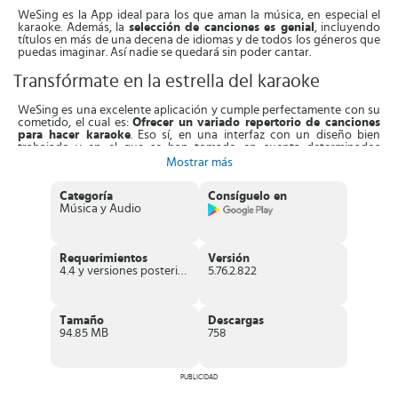
WeSing es la App ideal para los que aman la música, en especial el
karaoke. Además, la
selección de canciones es genial
, incluyendo
títulos en más de una decena de idiomas y de todos los géneros que
puedas imaginar. Así nadie se quedará sin poder cantar.
Transfórmate en la estrella del karaoke
WeSing es una excelente aplicación y cumple perfectamente con su
cometido, el cual es:
Ofrecer un variado repertorio de canciones
para hacer karaoke
. Eso sí, en una interfaz con un diseño bien
trabajado y en el que se han tomado en cuenta determinados
criterios de usabilidad y se han incluido varias opciones para
Mostrar más
socializar.
Categoría
Consíguelo en
Entre las opciones que consigues en esta App de karaoke están: Un
Música y Audio
nutrido catálogo de canciones
, incluyendo éxitos de la música
internacional en diferentes estilos. Posibilidad de crear tu propio
video musical. También tiene el
modo “Canta con famosos” que te
permite hacer duetos
.
Requerimientos
Versión
4.4 y versiones posteriores
5.76.2.822
Por otro lado, tienes la oportunidad de
cantar con tus amigos a
pesar de que no estén contigo en el mismo lugar
. Comunícate
con otros miembros de la comunidad a través de mensaje directo.
Comenta en tiempo real la actuación que otros están realizando al
Tamaño
Descargas
mismo tiempo que escuchas su canción.
94.85 MB
758
Además, hay varias
opciones de edición interesantes
. Por ejemplo,
crea álbumes de tus canciones, graba y edita tus interpretaciones o
aplica filtros con efectos especiales a tus grabaciones.
PUBLICIDAD