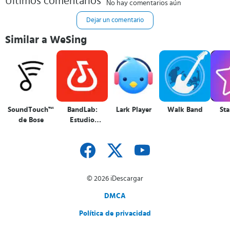
Últimos comentarios
No hay comentarios aún
Dejar un comentario
Similar a WeSing
SoundTouch™
BandLab:
Lark Player
Walk Band
St
de Bose
Estudio
Musical
© 2026 iDescargar
DMCA
Política de privacidad