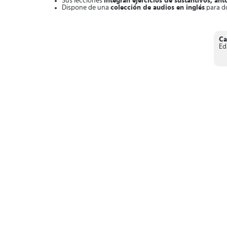
Sus lecciones
integran ejercicios de sustantivos, an
Dispone de una
colección de audios en inglés
para d
Cuenta con
opciones de personalización
, con 9 tema
Las funciones de esta aplicación se actualizan con regu
En resumen,
WordBit Inglés
es una aplicación con la que 
Ca
lengua en poco tiempo.
Ed