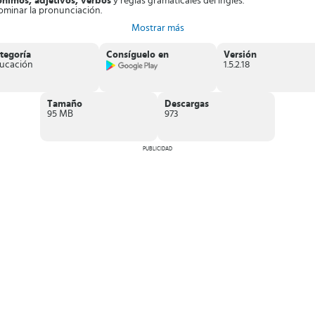
tónimos, adjetivos, verbos
y reglas gramaticales del inglés.
ominar la pronunciación.
s de colores diferentes.
Mostrar más
laridad.
podrás aprender inglés desde su nivel básico hasta el avanzado. A través 
tegoría
Consíguelo en
Versión
ucación
1.5.2.18
Tamaño
Descargas
95 MB
973
PUBLICIDAD