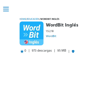
HOME
/
EDUCACIÓN
/
WORDBIT INGLÉS
WordBit Inglés
1.5.2.18
WordBit
0
973 descargas
95 MB