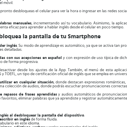
l móvil.
 pronto desbloqueas el celular para ver la hora o ingresar en las redes soci
alabras mensuales
, incrementando así tu vocabulario. Asimismo, la aplica
enta eficaz para aprender a hablar inglés desde el celular en poco tiempo.
sbloquea la pantalla de tu Smartphone
der inglés
. Su modo de aprendizaje es automático, ya que se activa tan pront
es detalladas.
adas con sus acepciones en español
y con expresión de uso típica de dich
io de forma progresiva.
sactivar desde los ajustes de la App. También, el menú de esta aplica
S y TOEFL, un tipo de certificación oficial de inglés que se emplea en unive
tilizar en cualquier situación
, donde destacan expresiones románticas, 
a una colección de audios, donde podrás escuchar pronunciaciones correctas
e repasos de frases aprendidas
y audios automáticos de pronunciacione
e favoritos, eliminar palabras que ya aprendiste y registrar automáticament
glés al desbloquear la pantalla del dispositivo
.
escribir en inglés
de forma fluida.
abulario en este idioma.