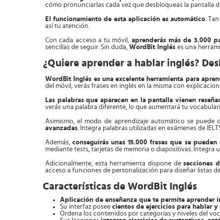
cómo pronunciarlas cada vez que desbloqueas la pantalla de
El funcionamiento de esta aplicación es automático
. Tan
así tu atención.
Con cada acceso a tu móvil,
aprenderás más de 3.000 p
sencillas de seguir. Sin duda,
WordBit Inglés
es una herrami
¿Quiere aprender a hablar inglés? De
WordBit Inglés es una excelente herramienta para apren
del móvil, verás frases en inglés en la misma con explicacion
Las palabras que aparecen en la pantalla vienen reseñ
verás una palabra diferente, lo que aumentará tu vocabular
Asimismo, el modo de aprendizaje automático se puede de
avanzadas
. Integra palabras utilizadas en exámenes de IELT
Además,
conseguirás unas 15.000 frases que se pueden u
mediante tests, tarjetas de memoria o diapositivas. Integr
Adicionalmente, esta herramienta dispone de
secciones d
acceso a funciones de personalización para diseñar listas d
Características de WordBit Inglés
Aplicación de enseñanza que te permite aprender in
Su interfaz posee
cientos de ejercicios para hablar y 
Ordena los contenidos por categorías y niveles del voc