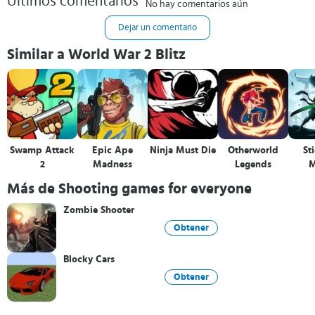
Últimos comentarios
No hay comentarios aún
Dejar un comentario
Similar a World War 2 Blitz
Swamp Attack
Epic Ape
Ninja Must Die
Otherworld
St
2
Madness
Legends
M
Más de Shooting games for everyone
Zombie Shooter
Obtener
Blocky Cars
Obtener