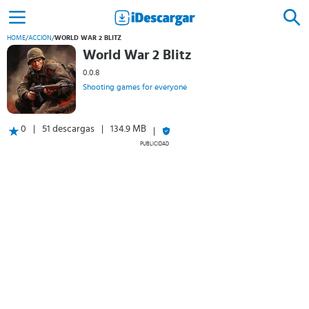
HOME
/
ACCIÓN
/
WORLD WAR 2 BLITZ
World War 2 Blitz
0.0.8
Shooting games for everyone
0
51 descargas
134.9 MB
PUBLICIDAD