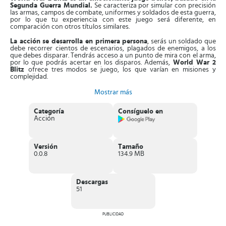
Segunda Guerra Mundial.
Se caracteriza por simular con precisión
las armas, campos de combate, uniformes y soldados de esta guerra,
por lo que tu experiencia con este juego será diferente, en
comparación con otros títulos similares.
La acción se desarrolla en primera persona
, serás un soldado que
debe recorrer cientos de escenarios, plagados de enemigos, a los
que debes disparar. Tendrás acceso a un punto de mira con el arma,
por lo que podrás acertar en los disparos. Además,
World War 2
Blitz
ofrece tres modos se juego, los que varían en misiones y
complejidad.
Primero,
conseguirás el modo capturar la bandera
, es decir, debes
Mostrar más
hallar la bandera de tu oponente y llevarla a tu base. Ganarás
muchos puntos al recolectar la mayor cantidad de banderas.
Categoría
Consíguelo en
Segundo, está el
modo de batallas FFA
, son niveles intensos donde
Acción
tienes que correr, saltar, disparar y defenderte como gustes. Por
último, están los
combates a muerte por equipo
, partidas clásicas
FPS o de disparos en primera persona.
Versión
Tamaño
Cada modo ofrece misiones bélicas diferentes
, debes
0.0.8
134.9 MB
concentrarte en superarlas y obtendrás la mejor puntuación dentro
del juego. Aparte de esto, tendrás accesos a funciones para ajustar
los escenarios, personalizar las partidas, las armas, afinar la puntería
y a utilizar diferentes tipos de armas en cada nivel lleno de acción.
Descargas
51
Características de World War 2 Blitz
Intenso
juego bélico y de disparos
donde estarás en
PUBLICIDAD
fuertes batallas de la Segunda Guerra Mundial, incluso sin
estar conectado a la red.