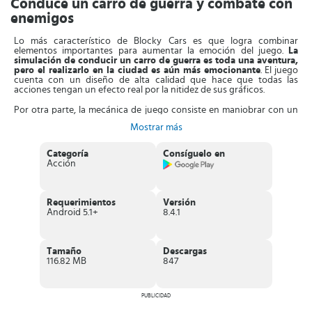
Conduce un carro de guerra y combate con
enemigos
Lo más característico de Blocky Cars es que logra combinar
elementos importantes para aumentar la emoción del juego.
La
simulación de conducir un carro de guerra es toda una aventura,
pero el realizarlo en la ciudad es aún más emocionante
. El juego
cuenta con un diseño de alta calidad que hace que todas las
acciones tengan un efecto real por la nitidez de sus gráficos.
Por otra parte, la mecánica de juego consiste en maniobrar con un
vehículo de batalla como un tanque. Lo que te parecerá aún más
Mostrar más
cool, es que
Blocky Cars te permite crear tu propio carro, al cual
le podrás incorporar armas de fuego disponibles.
De esta manera
el jugador conocerá cada parte del auto y así diseñar la mejor
Categoría
Consíguelo en
estrategia para defenderse. El juego no se desenvuelve solo dentro
Acción
del carro, deberás salir y utilizar las armas.
Toma en cuenta que a medida que vas alcanzando o superando
nuevos módulos se desbloquearán o habilitarán otros niveles de
Requerimientos
Versión
juego. Además, para obtener la victoria
será necesario que evalúes
Android 5.1+
8.4.1
los diferentes campos de batalla
de manera que consigas cómo
obtener la mejor ventaja en cuanto a los demás usuarios. También,
Blocky Cars te permite mantenerte en contacto con tus amigos a
través del chat o puedes ingresar a la sala de chat.
Tamaño
Descargas
116.82 MB
847
Características de Blocky Cars
Juego de
simulación de conducción
de carros de guerra.
PUBLICIDAD
Sistema de
multijugador
.
Creado con la
alta tecnología 3D
.