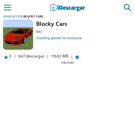
HOME
/
ACCIÓN
/
BLOCKY CARS
Blocky Cars
8.4.1
Shooting games for everyone
0
847 descargas
116.82 MB
PUBLICIDAD