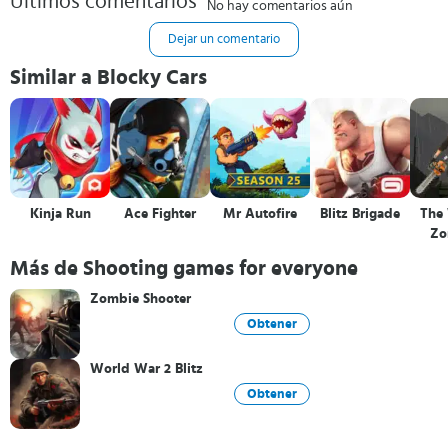
Últimos comentarios
No hay comentarios aún
Dejar un comentario
Similar a Blocky Cars
Kinja Run
Ace Fighter
Mr Autofire
Blitz Brigade
The
Zo
Más de Shooting games for everyone
Zombie Shooter
Obtener
World War 2 Blitz
Obtener