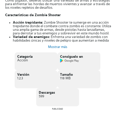
Como jugador, deberás utilizar una variedad de armas y estrategias
para enfrentar las hordas de muertos vivientes y avanzar a través de
los niveles repletos de desafíos.
Características de Zombie Shooter
Acción trepidante:
Zombie Shooter te sumerge en una acción
trepidante donde el combate contra zombis es constante. Utiliza
una amplia gama de armas, desde pistolas hasta lanzallamas,
para derrotar a tus enemigos y sobrevivir en este mundo hostil.
Variedad de enemigos:
Enfrenta una variedad de zombis con
habilidades únicas y niveles de peligro que aumentan a medida
que avanzas en el juego. Cada encuentro te desafiará de nuevas
Mostrar más
formas y requerirá estrategias diferentes para sobrevivir.
Personalización y mejoras:
Mejora tu personaje y tus armas a
medida que avanzas en la historia. Personaliza tu equipo y
Categoría
Consíguelo en
estrategia para adaptarte a los desafíos cada vez mayores.
Acción
Gráficos y efectos visuales impresionantes:
Los gráficos
detallados y los efectos visuales realistas te sumergen por
completo en el mundo apocalíptico de Zombie Shooter. Cada
disparo, cada explosión y cada encuentro con zombis se siente
Versión
Tamaño
increíblemente real.
1.2.3
118 MB
Modos de juego variados:
Zombie Shooter ofrece una
variedad de modos de juego, desde campañas narrativas hasta
desafíos de supervivencia. La diversidad de experiencias
garantiza que siempre haya algo nuevo que enfrentar.
Descargas
599
Zombie Shooter te ofrece una experiencia emocionante de acción y
supervivencia en un mundo asolado por los zombis. ¿Tienes lo
necesario para enfrentar la horda de no muertos y encontrar la
forma de sobrevivir en este apocalipsis? Descarga la aplicación y
PUBLICIDAD
prepárate para la batalla. ¡Enfréntate a las hordas de zombis en