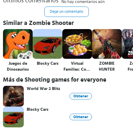
Últimos comentarios
No hay comentarios aún
Dejar un comentario
Similar a Zombie Shooter
Juegos de
Blocky Cars
Virtual
ZOMBIE
Z
Dinosaurios
Families: Cook
HUNTER
Fro
Off
Más de Shooting games for everyone
World War 2 Blitz
Obtener
Blocky Cars
Obtener