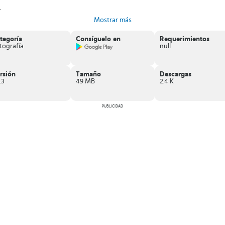
.
Mostrar más
el dedo.
tegoría
Consíguelo en
Requerimientos
es
.
tografía
null
pida y sencilla
fico que es perfecto si necesitas unir dos imágenes
y colocar una sobre
e ofrece Adobe para editar fotografías.
rsión
Tamaño
Descargas
.3
49 MB
2.4 K
PUBLICIDAD