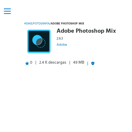
HOME
/
FOTOGRAFÍA
/
ADOBE PHOTOSHOP MIX
Adobe Photoshop Mix
2.6.3
Adobe
0
2.4 K descargas
49 MB