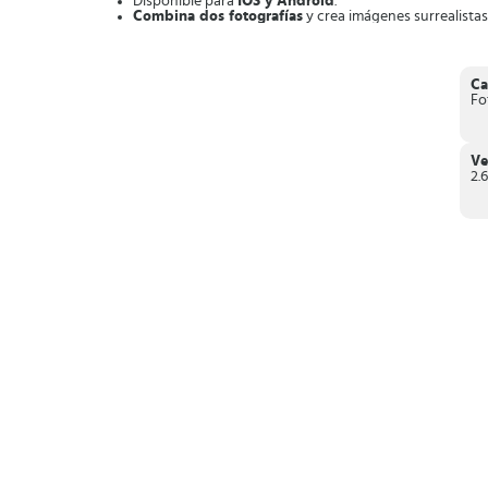
Disponible para
IOS y Android
.
Combina dos fotografías
y crea imágenes surrealistas
Recorta y elimina
áreas de imágenes.
Ajusta
el contraste o los colores.
Aplica
filtros
Mejora las imágenes
y fotografías con solo tocar con 
Ca
Las fotos originales permanecen
intactas e impecabl
Fo
Comparte tus creaciones
en redes sociales de forma rá
En conclusión,
Adobe Photoshop Mix es un editor fotográ
desarrollador, así que anímate a explorar las opciones que t
Ve
2.6