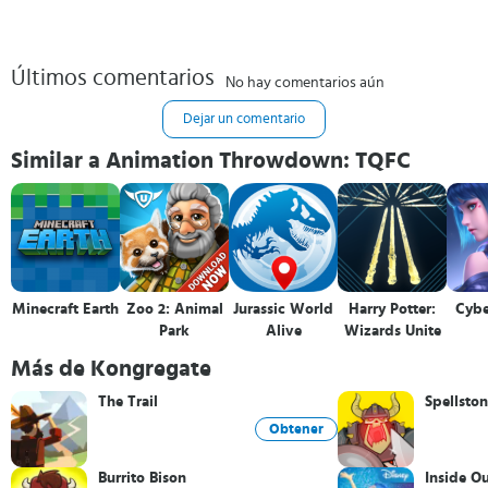
Últimos comentarios
No hay comentarios aún
Dejar un comentario
Similar a Animation Throwdown: TQFC
Minecraft Earth
Zoo 2: Animal
Jurassic World
Harry Potter:
Cybe
Park
Alive
Wizards Unite
Más de Kongregate
The Trail
Spellsto
Obtener
Burrito Bison
Inside O