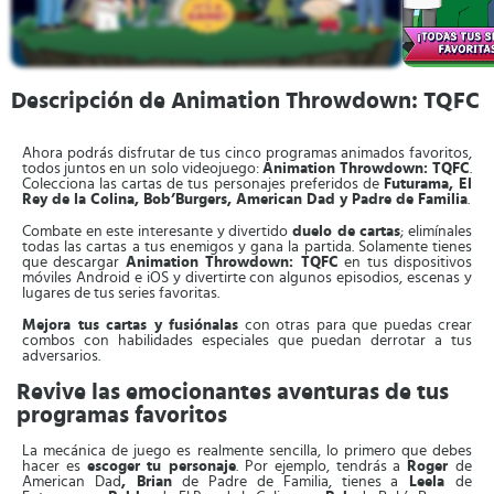
Descripción de Animation Throwdown: TQFC
Ahora podrás disfrutar de tus cinco programas animados favoritos,
todos juntos en un solo videojuego:
Animation Throwdown: TQFC
.
Colecciona las cartas de tus personajes preferidos de
Futurama, El
Rey de la Colina, Bob’Burgers, American Dad y Padre de Familia
.
Combate en este interesante y divertido
duelo de cartas
; elimínales
todas las cartas a tus enemigos y gana la partida. Solamente tienes
que descargar
Animation Throwdown: TQFC
en tus dispositivos
móviles Android e iOS y divertirte con algunos episodios, escenas y
lugares de tus series favoritas.
Mejora tus cartas y fusiónalas
con otras para que puedas crear
combos con habilidades especiales que puedan derrotar a tus
adversarios.
Revive las emocionantes aventuras de tus
programas favoritos
La mecánica de juego es realmente sencilla, lo primero que debes
hacer es
escoger tu personaje
. Por ejemplo, tendrás a
Roger
de
American Dad
, Brian
de Padre de Familia, tienes a
Leela
de