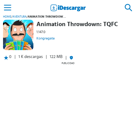
HOME
/
AVENTURA
/
ANIMATION THROWDOWN: TQFC
Animation Throwdown: TQFC
1.147.0
Kongregate
0
1 K descargas
122 MB
PUBLICIDAD