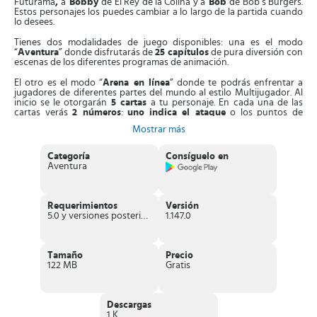
Futurama
,
a
Bobby
de El Rey de la Colina y a
Bob
de Bob’s Burgers.
Estos personajes los puedes cambiar a lo largo de la partida cuando
lo desees.
Tienes dos modalidades de juego disponibles: una es el modo
“
Aventura
” donde disfrutarás de
25 capítulos
de pura diversión con
escenas de los diferentes programas de animación.
El otro es el modo “
Arena en línea
” donde te podrás enfrentar a
jugadores de diferentes partes del mundo al estilo Multijugador. Al
inicio se le otorgarán
5 cartas
a tu personaje. En cada una de las
cartas verás
2 números
:
uno
indica el ataque
o los puntos de
daños que causa y
el otro es la defensa
, el número de vidas que
Mostrar más
posee.
Adicionalmente algunas cartas
poseen habilidades especiales
,
Categoría
Consíguelo en
tales como: la
habilidad nuclear
que te permitirá ganar un punto en
Aventura
cada turno y
la rapidez
que te ofrece la posibilidad de atacar en el
mismo comienzo de la partida.
Mezcla 2 cartas y crea combos
con
mucha más fuerza y potencia capaces de eliminar a los enemigos de
una vez.
Requerimientos
Versión
5.0 y versiones posteriores
1.147.0
Cada vez que obtengas una victoria podrás ganar un cofre con
monedas y nuevas cartas raras que te ayudarán en los siguientes
niveles. En
Animation Throwdown: TQFC
tienes disponibles
diferentes áreas, como la
Tienda
que la puedes usar para comprar
Tamaño
Precio
elementos con dinero real si lo deseas.
122 MB
Gratis
Aventura
, la puedes utilizar para ir avanzando más en la historia.
Baraja,
aquí podrás personalizar todas tus cartas.
Investigar
, la
puedes utilizar para ir realizando combinaciones y
Arena
donde
Descargas
puedes ir subiendo de nivel a tu personaje y desbloquear otros.
1 K