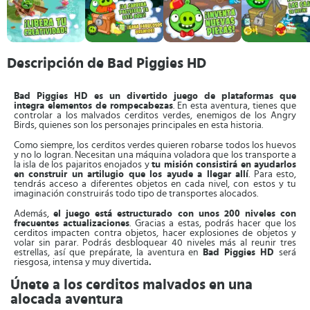
Descripción de Bad Piggies HD
Bad Piggies HD es un divertido juego de plataformas que
integra elementos de rompecabezas
. En esta aventura, tienes que
controlar a los malvados cerditos verdes, enemigos de los Angry
Birds, quienes son los personajes principales en esta historia.
Como siempre, los cerditos verdes quieren robarse todos los huevos
y no lo logran. Necesitan una máquina voladora que los transporte a
la isla de los pajaritos enojados y
tu misión consistirá en ayudarlos
en construir un artilugio que los ayude a llegar allí
. Para esto,
tendrás acceso a diferentes objetos en cada nivel, con estos y tu
imaginación construirás todo tipo de transportes alocados.
Además,
el juego está estructurado con unos 200 niveles con
frecuentes actualizaciones
. Gracias a estas, podrás hacer que los
cerditos impacten contra objetos, hacer explosiones de objetos y
volar sin parar. Podrás desbloquear 40 niveles más al reunir tres
estrellas, así que prepárate, la aventura en
Bad Piggies HD
será
riesgosa, intensa y muy divertida
.
Únete a los cerditos malvados en una
alocada aventura