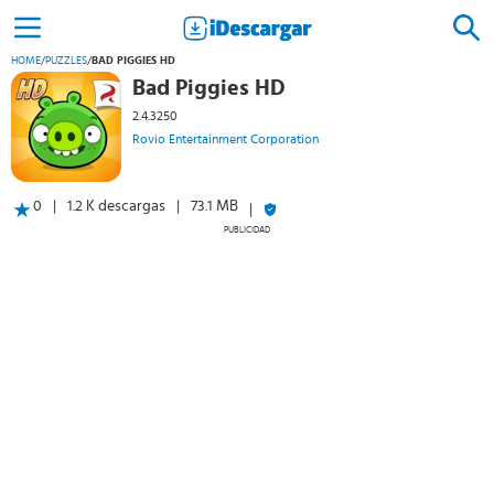
HOME
/
PUZZLES
/
BAD PIGGIES HD
Bad Piggies HD
2.4.3250
Rovio Entertainment Corporation
0
1.2 K descargas
73.1 MB
PUBLICIDAD