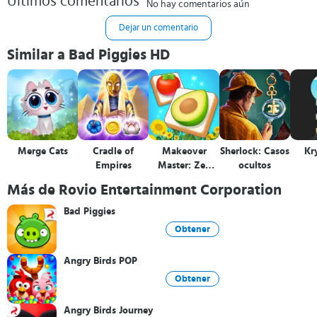
Últimos comentarios
No hay comentarios aún
Dejar un comentario
Similar a Bad Piggies HD
Merge Cats
Cradle of
Makeover
Sherlock: Casos
Kr
Empires
Master: Zen
ocultos
Match
Más de Rovio Entertainment Corporation
Bad Piggies
Obtener
Angry Birds POP
Obtener
Angry Birds Journey