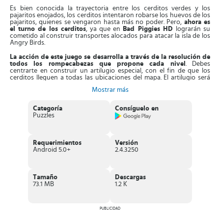
Es bien conocida la trayectoria entre los cerditos verdes y los
pajaritos enojados, los cerditos intentaron robarse los huevos de los
pajaritos, quienes se vengaron hasta más no poder. Pero,
ahora es
el turno de los cerditos
, ya que en
Bad Piggies HD
lograrán su
cometido al construir transportes alocados para atacar la isla de los
Angry Birds.
La acción de este juego se desarrolla a través de la resolución de
todos los rompecabezas que propone cada nivel
. Debes
centrarte en construir un artilugio especial, con el fin de que los
cerditos lleguen a todas las ubicaciones del mapa. El artilugio será
coches, aviones, trenes, todo tipo de transporte para que los
Mostrar más
cerditos corran o vuelen. Al tener el transporte,
tienes que
pilotarlo, algo que no será tan sencillo
, ya que en casi todos los
casos terminarás en el suelo y los cerditos volando por los aires.
Categoría
Consíguelo en
Puzzles
Asimismo,
el juego cuenta con más de 200 niveles
, donde debes
aplicar las mejores estrategias para completar las misiones de cada
nivel. Si logras reunir tres estrellas, desbloquearás 40 niveles más,
llenos de retos y aventuras. Al terminar cada misión, debes
Requerimientos
Versión
recolectar las calaveras y
acceder a la función sandbox
, que te
Android 5.0+
2.4.3250
permitirá diseñar entornos sin objetivos específicos.
Por ejemplo,
podrás construir un cerdo mecánico
, con los
recursos que ofrece el juego. Puedes aplicarle el diseño que gustes y
Tamaño
Descargas
pilotarlo, el cual será inmune a los ataques de los pajaritos, así que es
73.1 MB
1.2 K
tu oportunidad de lograr el robo de los huevos.
Características de Bad Piggies HD
PUBLICIDAD
Divertido
juego de acción con toques de plataforma y