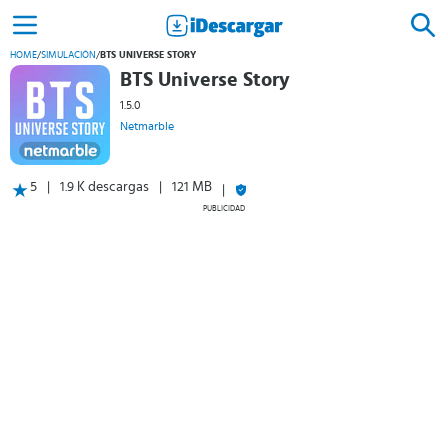
HOME
/
SIMULACIÓN
/
BTS UNIVERSE STORY
BTS Universe Story
1.5.0
Netmarble
5
1.9 K descargas
121 MB
PUBLICIDAD