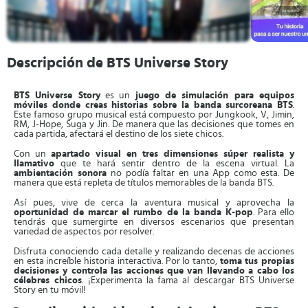
Descripción de BTS Universe Story
BTS Universe Story
es un
juego de simulación para equipos
móviles donde creas historias sobre la banda surcoreana BTS
.
Este famoso grupo musical está compuesto por Jungkook, V, Jimin,
RM, J-Hope, Suga y Jin. De manera que las decisiones que tomes en
cada partida, afectará el destino de los siete chicos.
Con un
apartado visual en tres dimensiones súper realista y
llamativo
que te hará sentir dentro de la escena virtual. La
ambientación sonora
no podía faltar en una App como esta. De
manera que está repleta de títulos memorables de la banda BTS.
Así pues, vive de cerca la aventura musical y aprovecha la
oportunidad de marcar el rumbo de la banda K-pop
. Para ello
tendrás que sumergirte en diversos escenarios que presentan
variedad de aspectos por resolver.
Disfruta conociendo cada detalle y realizando decenas de acciones
en esta increíble historia interactiva. Por lo tanto,
toma tus propias
decisiones y controla las acciones que van llevando a cabo los
célebres chicos
. ¡Experimenta la fama al descargar BTS Universe
Story en tu móvil!