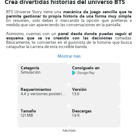
Crea divertidas historias del universo BTS
BTS Universe Story tiene una
mecánica de juego sencilla que te
permite gestionar tu propia historia de una forma muy simple
.
En resumen, solo debes ir marcando la opción que prefieras a
medida que van apareciendo las conversaciones en la pantalla.
Asimismo, cuentas con un
panel desde donde puedes seguir el
esquema que se va creando con las decisiones
tomadas.
Básicamente, te conviertes en el guionista de la historia que busca
catapultar la carrera de esta increíble banda.
De manera que,
seguirás virtualmente la trayectoria del grupo
Mostrar más
musical a través de una gran cantidad de niveles y escenarios
. Es
emocionante ver cómo cambia de dirección el destino de la banda a
Categoría
Consíguelo en
medida que vas tomando decisiones.
Simulación
Por medio de estas historias virtuales te acercarás más a los siete
protagonistas y, en consecuencia, irás conociéndolos mejor. ¡Haz
que cada uno de ellos alcance el éxito en el mundo musical!
Requerimientos
Versión
4.4 y versiones posteriores
1.5.0
Además, en el juego encuentras
diferentes modos de desarrollar
las historias
. Por ejemplo, existe el modo
"Creación de historias"
,
que permite al usuario crear una historia original usando las
herramientas que el juego ofrece. Por otro lado, el modo
Tamaño
Descargas
"Reproducción de historias"
te permite escoger diversas opciones
121 MB
1.9 K
pero en historias preexistentes.
Con la función
"Colección"
, los jugadores pueden coleccionar
accesorios y ropa para darles el mejor estilo a los personajes de BTS.
PUBLICIDAD
Finalmente, tienes la opción de
hacer capturas de fotos
con los