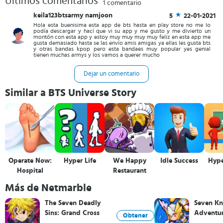
Últimos comentarios
1 comentario
keila123btsarmy namjoon
5
22-01-2021
Hola esta buenisima esta app de bts hasta en play store no me lo
podía descargar y hací que vi su app y me gusto y me divierto un
montón con esta app y estoy muy muy muy muy feliz en esta app me
gusta demasiado hasta se las envío amis amigas ya ellas les gusta bts
y otras bandas kpop pero esta bandaes muy popular yes genial
tienen muchas armys y los vamos a querer mucho
Dejar un comentario
Similar a BTS Universe Story
Operate Now:
Hyper Life
We Happy
Idle Success
Hype
Hospital
Restaurant
Más de Netmarble
The Seven Deadly
Seven Kn
Sins: Grand Cross
Adventu
Obtener