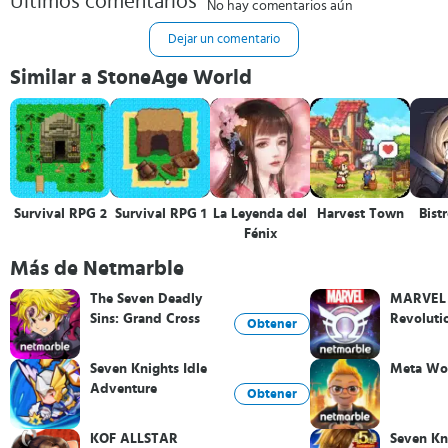
Últimos comentarios
No hay comentarios aún
Dejar un comentario
Similar a StoneAge World
Survival RPG 2
Survival RPG 1
La Leyenda del
Harvest Town
Bist
Fénix
Más de Netmarble
The Seven Deadly
MARVEL 
Sins: Grand Cross
Revoluti
Obtener
Seven Knights Idle
Meta Wor
Adventure
Obtener
KOF ALLSTAR
Seven Kn