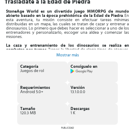
Trasládate a la Edad de Piedra
StoneAge World es un divertido juego MMORPG de mundo
abierto basado en la época prehistórica de la Edad de
Piedra
. En
esta aventura, tu misión consiste en efectuar tareas mínimas
distribuidas en un mapa, las cuales se tratan de cazar y entrenar a
dinosaurios. Lo primero que debes hacer es seleccionar a uno de los
entrenadores y personalizarlo, escoger una aldea y comenzar las
misiones.
La caza y entrenamiento de los dinosaurios se realiza en
combates por turnos
. Tienes la libertad de elegir tipos de ataques,
destrezas especiales del personaje y de los dinosaurios, si prefieres
Mostrar más
puedes optar por el combate automático y disfrutar del panorama.
Los ataques están ubicados en la parte inferior de la pantalla, una
vez que sea tu turno, presiona sobre el ataque y empezarás a reducir
Categoría
Consíguelo en
la vida del enemigo.
Juegos de rol
Asimismo,
al avanzar recibirás skins o habilidades para tu
personaje
. También, cada dinosaurio tiene características únicas,
Requerimientos
Versión
que puedes mejorar de forma progresiva. Además, ganarás puntos
Android 5.0+
13.1.0.0.0
de experiencia que te permitirán aumentar las destrezas de estas
criaturas, lo que es ideal para formar un fuerte equipo que acabe
con los demás jugadores.
Tamaño
Descargas
Aparte de esto,
el juego dispone de un apartado gráfico en 3D
120.3 MB
1 K
llamativo y colorido
. Los personajes están muy bien diseñados, con
movimientos muy fluidos.
Características de StoneAge World
PUBLICIDAD