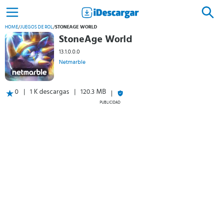
HOME
/
JUEGOS DE ROL
/
STONEAGE WORLD
StoneAge World
13.1.0.0.0
Netmarble
0
1 K descargas
120.3 MB
PUBLICIDAD