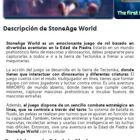
Descripción de StoneAge World
StoneAge World es un emocionante juego de rol basado en
divertidas aventuras en la Edad de Piedra
. Estarás en un mundo
prehistórico lleno de mascotas y dinosaurios, debes prepararte para
capturarlas a todos e ir a la tierra de Tectonika a frenar a unas
maquinarias.
La acción del juego se desarrolla en la tierra de Tectonika,
donde
tienes que interactuar con dinosaurios y diferentes criaturas
. El
juego cuenta con el modo multijugador en línea, tienes que formar
equipo con otros jugadores y luchar contra otros. Es una aventura
MMORPG de mundo abierto, donde tienes que cumplir ciertas
misiones, capturar mascotas prehistóricas e incubar huevos de
mascotas extrañas.
Además,
el juego dispone de un sencillo combate estratégico en
línea, que se controla a través del tacto
. Su sistema de batalla es
fluido, las peleas se realizan por turnos que se ajustan en función de
tu capacidad. También, tienes que entrenar y hacer progresar a tus
mascotas, recolectar armas y usarlas con inteligencia en las luchas
más difíciles. Entonces, vive una aventura en la Edad de Piedra de
StoneAge World
con tu celular.