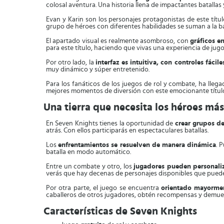
colosal aventura. Una historia llena de impactantes batalla
Evan y Karin son los personajes protagonistas de este títul
grupo de héroes con diferentes habilidades se suman a la bat
El apartado visual es realmente asombroso, con
gráficos e
para este título, haciendo que vivas una experiencia de jugo
Por otro lado, la
interfaz es intuitiva, con controles fácil
muy dinámico y súper entretenido.
Para los fanáticos de los juegos de rol y combate, ha lle
mejores momentos de diversión con este emocionante títul
Una tierra que necesita los héroes más
En Seven Knights tienes la oportunidad de
crear grupos de
atrás. Con ellos participarás en espectaculares batallas.
Los
enfrentamientos se resuelven de manera dinámica
. 
batalla en modo automático.
Entre un combate y otro, los
jugadores pueden personali
verás que hay decenas de personajes disponibles que puede
Por otra parte, el juego se encuentra
orientado mayormen
caballeros de otros jugadores, obtén recompensas y demuest
Características de Seven Knights