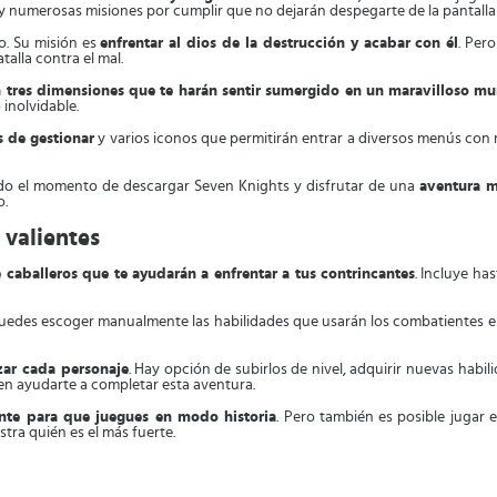
s y numerosas misiones por cumplir que no dejarán despegarte de la pantalla 
o. Su misión es
enfrentar al dios de la destrucción y acabar con él
. Per
alla contra el mal.
n tres dimensiones que te harán sentir sumergido en un maravilloso 
 inolvidable.
es de gestionar
y varios iconos que permitirán entrar a diversos menús con
gado el momento de descargar Seven Knights y disfrutar de una
aventura m
o.
 valientes
 caballeros que te ayudarán a enfrentar a tus contrincantes
. Incluye ha
Puedes escoger manualmente las habilidades que usarán los combatientes en 
zar cada personaje
. Hay opción de subirlos de nivel, adquirir nuevas habil
n ayudarte a completar esta aventura.
te para que juegues en modo historia
. Pero también es posible jugar 
ra quién es el más fuerte.