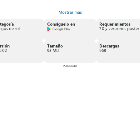
Mostrar más
r.
tegoría
Consíguelo en
Requerimientos
egos de rol
o mundo lleno de valerosos héroes que están dispuestos a jugárselas todas 
terminación y
conviértete en el equipo invicto de los combates de Seven
rsión
Tamaño
Descargas
5.02
93 MB
968
PUBLICIDAD