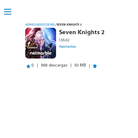
HOME
/
JUEGOS DE ROL
/
SEVEN KNIGHTS 2
Seven Knights 2
1.55.02
Netmarble
0
968 descargas
93 MB