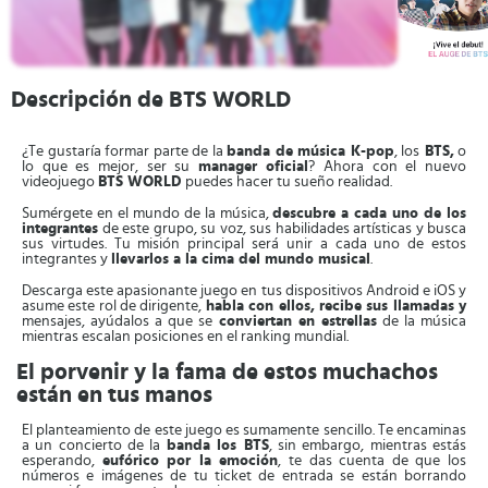
Descripción de BTS WORLD
¿Te gustaría formar parte de la
banda de música K-pop
, los
BTS,
o
lo que es mejor, ser su
manager oficial
? Ahora con el nuevo
videojuego
BTS WORLD
puedes hacer tu sueño realidad.
Sumérgete en el mundo de la música,
descubre a cada uno de los
integrantes
de este grupo, su voz, sus habilidades artísticas y busca
sus virtudes. Tu misión principal será unir a cada uno de estos
integrantes y
llevarlos a la cima del mundo musical
.
Descarga este apasionante juego en tus dispositivos Android e iOS y
asume este rol de dirigente,
habla con ellos, recibe sus llamadas y
mensajes, ayúdalos a que se
conviertan en estrellas
de la música
mientras escalan posiciones en el ranking mundial.
El porvenir y la fama de estos muchachos
están en tus manos
El planteamiento de este juego es sumamente sencillo. Te encaminas
a un concierto de la
banda los BTS
, sin embargo, mientras estás
esperando,
eufórico por la emoción
, te das cuenta de que los
números e imágenes de tu ticket de entrada se están borrando