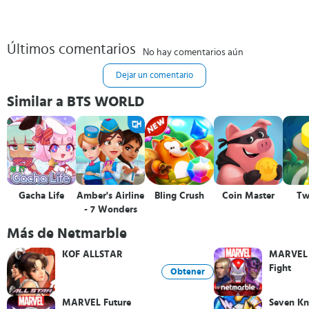
Últimos comentarios
No hay comentarios aún
Dejar un comentario
Similar a BTS WORLD
Gacha Life
Amber's Airline
Bling Crush
Coin Master
Twi
- 7 Wonders
Más de Netmarble
KOF ALLSTAR
MARVEL 
Fight
Obtener
MARVEL Future
Seven Kn