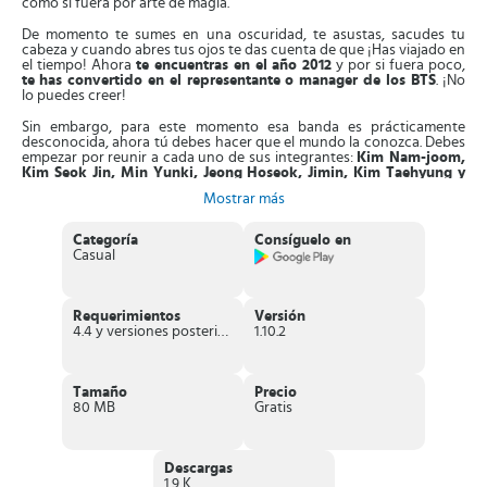
como si fuera por arte de magia.
De momento te sumes en una oscuridad, te asustas, sacudes tu
cabeza y cuando abres tus ojos te das cuenta de que ¡Has viajado en
el tiempo! Ahora
te encuentras en el año 2012
y por si fuera poco,
te
has convertido en el representante o manager de los BTS
. ¡No
lo puedes creer!
Sin embargo, para este momento esa banda es prácticamente
desconocida, ahora tú debes hacer que el mundo la conozca. Debes
empezar por reunir a cada uno de sus integrantes:
Kim Nam-joom,
Kim Seok Jin, Min Yunki, Jeong Hoseok, Jimin, Kim Taehyung y
Jeon Jeongguk
.
Mostrar más
El juego te da la oportunidad de conocerlos
mejor, de hablar con
ellos, atender sus redes sociales, sus llamadas, mensajes de
Categoría
Consíguelo en
texto y hasta grabar videos
con ellos.
Casual
Descubre todo lo que tenga que ver con
sus voces
, también
sus
gustos, sus habilidades
y ¿por qué no? puede que descubras con
cuál de ellos tienes más afinidad y logres conocer hasta sus
Requerimientos
Versión
secretos.
4.4 y versiones posteriores
1.10.2
¡
Se acerca su debut
! has todo lo que esté a tu alcance para que
todo el mundo los conozca, para que ese momento sea
el comienzo
de una grandiosa carrera
que los lleve a la cima del estrellato.
Tamaño
Precio
80 MB
Gratis
Características interesantes de BTS WORLD
Dentro del juego encontrarás
varios géneros narrativos
, tales
Descargas
como:
comedia, deportes, misterio
, entre otros.
1.9 K
Es una extraordinaria
combinación entre la realidad y la