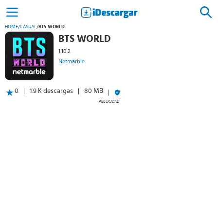
HOME
/
CASUAL
/
BTS WORLD
BTS WORLD
1.10.2
Netmarble
0
1.9 K descargas
80 MB
PUBLICIDAD