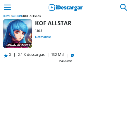
HOME
/
ACCIÓN
/
KOF ALLSTAR
KOF ALLSTAR
1.16.5
Netmarble
0
2.4 K descargas
132 MB
PUBLICIDAD