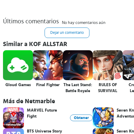
Últimos comentarios
No hay comentarios aún
Dejar un comentario
Similar a KOF ALLSTAR
Gloud Games
Final Fighter
The Last Stand:
RULES OF
Cro
Battle Royale
SURVIVAL
L
Más de Netmarble
MARVEL Future
Seven Kn
Fight
Adventu
Obtener
BTS Universe Story
Seven Kn