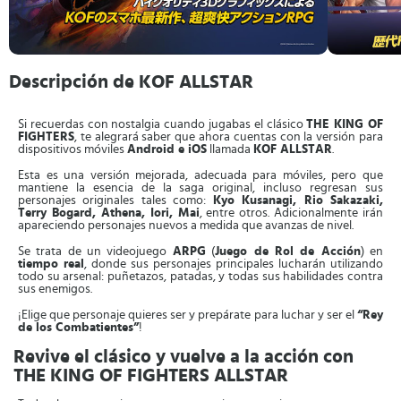
Descripción de KOF ALLSTAR
Si recuerdas con nostalgia cuando jugabas el clásico
THE KING OF
FIGHTERS
, te alegrará saber que ahora cuentas con la versión para
dispositivos móviles
Android e iOS
llamada
KOF ALLSTAR
.
Esta es una versión mejorada, adecuada para móviles, pero que
mantiene la esencia de la saga original, incluso regresan sus
personajes originales tales como:
Kyo Kusanagi, Rio Sakazaki,
Terry Bogard, Athena, Iori, Mai
, entre otros. Adicionalmente irán
apareciendo personajes nuevos a medida que avanzas de nivel.
Se trata de un videojuego
ARPG
(
Juego de Rol de Acción
) en
tiempo real
, donde sus personajes principales lucharán utilizando
todo su arsenal: puñetazos, patadas, y todas sus habilidades contra
sus enemigos.
¡Elige que personaje quieres ser y prepárate para luchar y ser el
“Rey
de los Combatientes”
!
Revive el clásico y vuelve a la acción con
THE KING OF FIGHTERS ALLSTAR