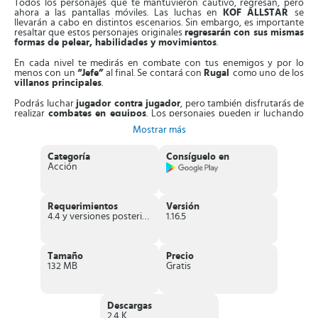
Todos los personajes que te mantuvieron cautivo, regresan, pero
ahora a las pantallas móviles. Las luchas en
KOF ALLSTAR
se
llevarán a cabo en distintos escenarios. Sin embargo, es importante
resaltar que estos personajes originales
regresarán con sus mismas
formas de pelear, habilidades y movimientos
.
En cada nivel te medirás en combate con tus enemigos y por lo
menos con un
“Jefe”
al final. Se contará con
Rugal
como uno de los
villanos principales
.
Podrás luchar
jugador contra jugador
, pero también disfrutarás de
realizar
combates en equipos
. Los personajes pueden ir luchando
de
uno en uno
o pueden aparecer de una vez en grupos de
3 contra
Mostrar más
3
para realizar una lucha múltiple.
Características interesantes de KOF
Categoría
Consíguelo en
Acción
ALLSTAR
Esta nueva versión para móviles cuenta con características ya vistas
en toda la saga de
THE KING OF FIGHTERS
, sin embargo, se le han
Requerimientos
Versión
agregado unas nuevas, adaptadas a los dispositivos electrónicos.
4.4 y versiones posteriores
1.16.5
Entre ellas tenemos las siguientes:
KOF ALLSTAR
es un
videojuego ARPG
, lo que significa que los
combates se dan en
tiempo real
, sin dar espacio para pensar
Tamaño
Precio
estrategias.
132 MB
Gratis
Los
personajes originales
mantienen la
apariencia y estética
que tenían desde la primera entrega de la saga.
Permite a los personajes
hablar y tener movimientos
especiales
.
Descargas
Integra
escenarios y gráficos tridimensionales
que te
2.4 K