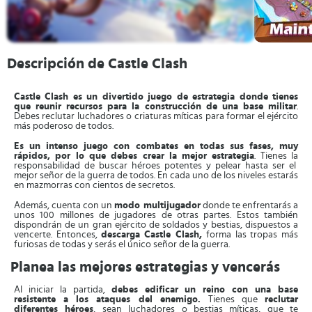
Descripción de Castle Clash
Castle Clash es un divertido juego de estrategia donde tienes
que reunir recursos para la construcción de una base militar
.
Debes reclutar luchadores o criaturas míticas para formar el ejército
más poderoso de todos.
Es un intenso juego con combates en todas sus fases, muy
rápidos, por lo que debes crear la mejor estrategia
. Tienes la
responsabilidad de buscar héroes potentes y pelear hasta ser el
mejor señor de la guerra de todos. En cada uno de los niveles estarás
en mazmorras con cientos de secretos.
Además, cuenta con un
modo multijugador
donde te enfrentarás a
unos 100 millones de jugadores de otras partes. Estos también
dispondrán de un gran ejército de soldados y bestias, dispuestos a
vencerte. Entonces,
descarga
Castle Clash,
forma las tropas más
furiosas de todas y serás el único señor de la guerra.
Planea las mejores estrategias y vencerás
Al iniciar la partida,
debes edificar un reino con una base
resistente a los ataques del enemigo.
Tienes que
reclutar
diferentes héroes
, sean luchadores o bestias míticas, que te