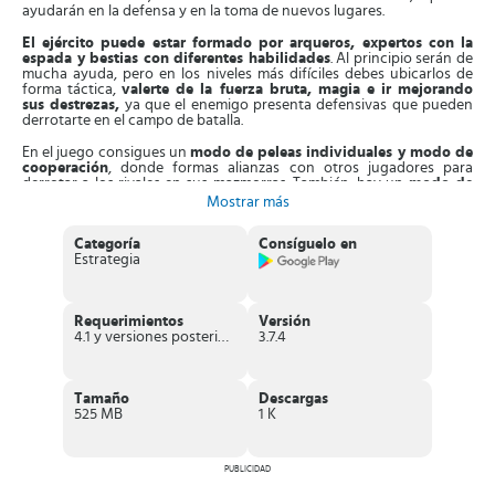
ayudarán en la defensa y en la toma de nuevos lugares.
El ejército puede estar formado por arqueros, expertos con la
espada y bestias con diferentes habilidades
. Al principio serán de
mucha ayuda, pero en los niveles más difíciles debes ubicarlos de
forma táctica,
valerte de la fuerza bruta, magia e ir mejorando
sus destrezas,
ya que el enemigo presenta defensivas que pueden
derrotarte en el campo de batalla.
En el juego consigues un
modo de peleas individuales y modo de
cooperación
, donde formas alianzas con otros jugadores para
derrotar a los rivales en sus mazmorras. También, hay un
modo de
combate o multijugador
para retar en peleas a otros usuarios.
Mostrar más
Asimismo, cuando empieces la construcción, edifica varias
Categoría
Consíguelo en
estructuras, esto le da estabilidad a tu base. Tienes a tu disposición
Estrategia
los recursos que consigues al saquear las mazmorras de tus
enemigos. Además, debes
gestionar muy bien todos los recursos y
darle un buen mantenimiento tanto al castillo
como a tu ejército
.
Requerimientos
Versión
Por ejemplo,
bajo tu mando están más de 20 tropas de combates
4.1 y versiones posteriores
3.7.4
militares
, a quienes debes entrenar potenciando sus destrezas. Así,
estarán en mejor posición que el enemigo y podrás saquear y
dominar todo el territorio.
Tamaño
Descargas
Aparte de esto,
los gráficos del juego son muy fluidos
, llenos de
525 MB
1 K
color en alta resolución. Sus controles son fáciles de dirigir, tu
imperio y tropas las controlas desde la pantalla de tu móvil. No
obstante, para arrojar hechizos a los malvados debes hacer
movimientos especiales.
PUBLICIDAD