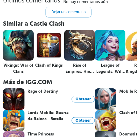
Últimos comentarios
No hay comentarios aún
Dejar un comentario
Similar a Castle Clash
Vikings: War of
Clash of Kings
Rise of
League of
R
Clans
Empires: Hielo
Legends: Wild
Kingd
y Fuego
Rift
C
Más de IGG.COM
Rage of Destiny
Mobile R
Obtener
Lords Mobile: Guerra
Clash of 
de Reinos - Batalla
Obtener
MMO RPG
Time Princess
Doomsday