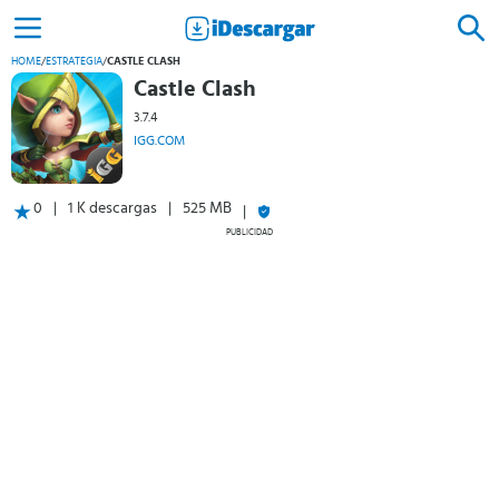
HOME
/
ESTRATEGIA
/
CASTLE CLASH
Castle Clash
3.7.4
IGG.COM
0
1 K descargas
525 MB
PUBLICIDAD