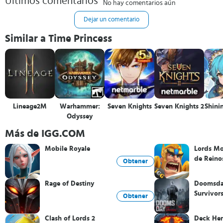
Últimos comentarios
No hay comentarios aún
Dejar un comentario
Similar a Time Princess
Lineage2M
Warhammer:
Seven Knights
Seven Knights 2
Shini
Odyssey
Más de IGG.COM
Mobile Royale
Lords Mo
de Reinos
Obtener
MMO RP
Rage of Destiny
Doomsday
Survivor
Obtener
Clash of Lords 2
Deck Her