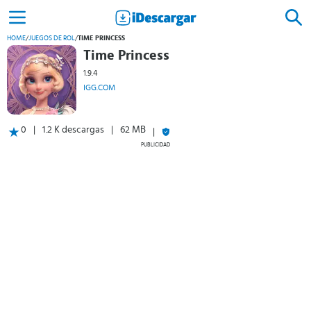
HOME
/
JUEGOS DE ROL
/
TIME PRINCESS
Time Princess
1.9.4
IGG.COM
0
1.2 K descargas
62 MB
PUBLICIDAD