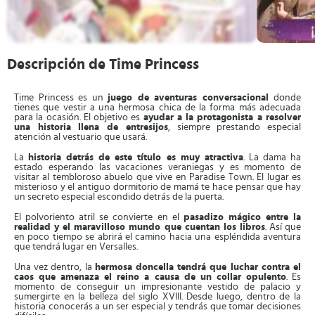
Descripción de Time Princess
Time Princess es un
juego de aventuras conversacional
donde
tienes que vestir a una hermosa chica de la forma más adecuada
para la ocasión. El objetivo es
ayudar a la protagonista a resolver
una historia llena de entresijos
, siempre prestando especial
atención al vestuario que usará.
La
historia detrás de este título es muy atractiva
. La dama ha
estado esperando las vacaciones veraniegas y es momento de
visitar al tembloroso abuelo que vive en Paradise Town. El lugar es
misterioso y el antiguo dormitorio de mamá te hace pensar que hay
un secreto especial escondido detrás de la puerta.
El polvoriento atril se convierte en el
pasadizo mágico entre la
realidad y el maravilloso mundo que cuentan los libros
. Así que
en poco tiempo se abrirá el camino hacia una espléndida aventura
que tendrá lugar en Versalles.
Una vez dentro, la
hermosa doncella tendrá que luchar contra el
caos que amenaza el reino a causa de un collar opulento
. Es
momento de conseguir un impresionante vestido de palacio y
sumergirte en la belleza del siglo XVIII. Desde luego, dentro de la
historia conocerás a un ser especial y tendrás que tomar decisiones