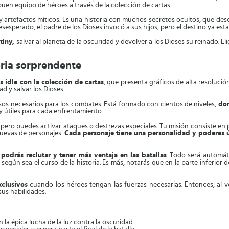
buen equipo de héroes a través de la colección de cartas.
 y artefactos míticos. Es una historia con muchos secretos ocultos, que desc
sesperado, el padre de los Dioses invocó a sus hijos, pero el destino ya estab
tiny,
salvar al planeta de la oscuridad y devolver a los Dioses su reinado. E
oria sorprendente
 idle con la colección de cartas
, que presenta gráficos de alta resolució
d y salvar los Dioses.
sos necesarios para los combates. Está formado con cientos de niveles,
don
y útiles para cada enfrentamiento.
, pero puedes activar ataques o destrezas especiales. Tu misión consiste en p
nuevas de personajes.
Cada personaje tiene una personalidad y poderes 
podrás reclutar y tener más ventaja en las batallas
. Todo será automáti
 sea el curso de la historia. Es más, notarás que en la parte inferior de l
xclusivos
cuando los héroes tengan las fuerzas necesarias. Entonces, al 
us habilidades.
la épica lucha de la luz contra la oscuridad.