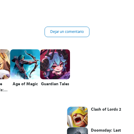
Dejar un comentario
e
Age of Magic
Guardian Tales
s:
ure
Clash of Lords 2
Doomsday: Last