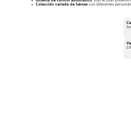
Sistema de control automático
, solo activas poderes e
Colección variada de héroes
con diferentes personal
Mapas detallados de cada combate, con impresionante
Gracias a que es un juego idle también,
los héroes seg
Sistema para crear estrategias y poder cambiar el rumbo
Ca
En resumen,
Rage of Destiny
es un juego RPG, lleno de magia
Ju
Ve
2.0