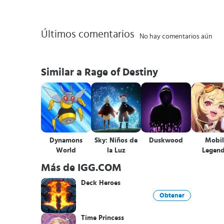
Últimos comentarios
No hay comentarios aún
Similar a Rage of Destiny
Dynamons
Sky: Niños de
Duskwood
Mobil
World
la Luz
Legend
Advent
Más de IGG.COM
Deck Heroes
Obtener
Time Princess