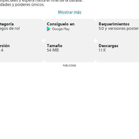
speciales y espera hasta el final de la batalla.
idades y poderes únicos.
s gráficos
Mostrar más
uirán la batalla aunque estés desconectado.
 de la historia.
tegoría
Consíguelo en
Requerimientos
, fantasías y luchas épicas por un último intento de los Dioses en restablec
egos de rol
rsión
Tamaño
Descargas
.4
54 MB
1.1 K
PUBLICIDAD