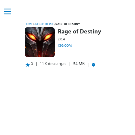
HOME
/
JUEGOS DE ROL
/
RAGE OF DESTINY
Rage of Destiny
2.0.4
IGG.COM
0
1.1 K descargas
54 MB