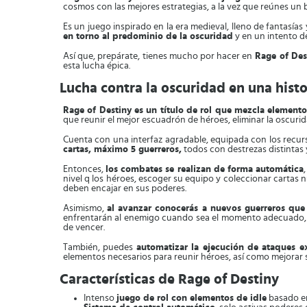
cosmos con las mejores estrategias, a la vez que reúnes un 
Es un juego inspirado en la era medieval, lleno de fantasías
en torno al predominio de la oscuridad
y en un intento de
Así que, prepárate, tienes mucho por hacer en
Rage of Des
esta lucha épica.
Lucha contra la oscuridad en una hist
Rage of Destiny es un título de rol que mezcla elementos
que reunir el mejor escuadrón de héroes, eliminar la oscurida
Cuenta con una interfaz agradable, equipada con los recur
cartas, máximo 5 guerreros,
todos con destrezas distintas 
Entonces,
los combates se realizan de forma automática
nivel q los héroes, escoger su equipo y coleccionar cartas 
deben encajar en sus poderes.
Asimismo,
al avanzar conocerás a nuevos guerreros que 
enfrentarán al enemigo cuando sea el momento adecuado, según
de vencer.
También, puedes
automatizar la ejecución de ataques e
elementos necesarios para reunir héroes, así como mejorar s
Características de Rage of Destiny
Intenso
juego de rol con elementos de idle
basado en 