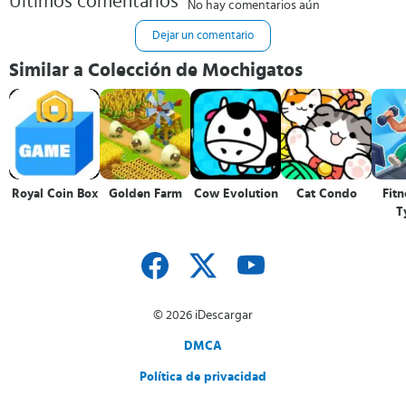
Últimos comentarios
No hay comentarios aún
Dejar un comentario
Similar a Colección de Mochigatos
Royal Coin Box
Golden Farm
Cow Evolution
Cat Condo
Fitn
T
© 2026 iDescargar
DMCA
Política de privacidad