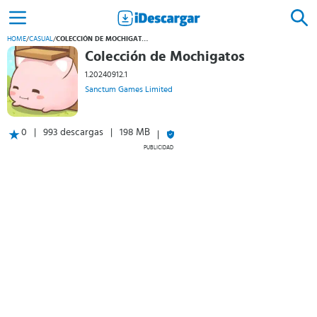
HOME
/
CASUAL
/
COLECCIÓN DE MOCHIGATOS
Colección de Mochigatos
1.20240912.1
Sanctum Games Limited
0
993 descargas
198 MB
PUBLICIDAD