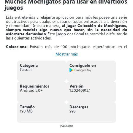
Muchos Mochigatos para usar en divertidos
juegos
Esta entretenida y relajante aplicación para móviles posee una serie
de atractivos para cualquier usuario, todas enfocadas a la diversión
y comodidad. De esta manera,
al jugar Colección de Mochigatos,
siempre tendrás algo nuevo que hacer, sin la necesidad de
esforzarte demasiado
. Este juego ocasional te permitirá disfrutar de
las siguientes actividades:
Colecciona:
Existen más de 100 mochigatos esperándote en el
juego, estos podrás encontrarlos de forma progresiva y añadirlos a
Mostrar más
tu colección. Cada mochigato es único y diferente, poseen
diferentes habilidades así como apariencias distintas, siendo igual
de bonitos por supuesto.
Categoría
Consíguelo en
Casual
Haz torres de mochigatos:
Conforme expandas tu colección,
podrás usar a todos los mochigatos para hacer torres cada vez más
altas, ganando recompensas al hacerlo. Intenta superar tu récord
cada vez que puedas en este tierno y entretenido modo de juego.
Requerimientos
Versión
Android 5.0+
1.20240912.1
Cuidados:
No solo basta con coleccionar a los mochigatos, también
debes darles atención y cuidado a cada uno de ellos. Esto lo logras al
acariciarlos e interactuando con cada uno, finalmente, también
debes alimentarlos con suculentos platos y postres exquisitos.
Tamaño
Descargas
198 MB
993
Misiones:
Cada día nuevo de juego podrás enfocarte en cumplir
con las misiones, estas tienen diferentes motivos, algunas son fijas y
otras aparecen en fechas festivas. En estas podrás ganar
experiencia y recompensas para tus mochigatos.
PUBLICIDAD