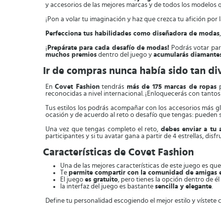
y accesorios de las mejores marcas y de todos los modelos 
¡Pon a volar tu imaginación y haz que crezca tu afición por
Perfecciona tus habilidades como diseñadora de modas
¡
Prepárate para cada desafío de modas!
Podrás votar para
muchos premios
dentro del juego y
acumularás diamante
Ir de compras nunca había sido tan di
En
Covet Fashion
tendrás
más de 175 marcas de ropas
p
reconocidas a nivel internacional. ¡Enloquecerás con tanto
Tus estilos los podrás acompañar con los accesorios más g
ocasión y de acuerdo al reto o desafío que tengas: pueden 
Una vez que tengas completo el reto,
debes enviar a tu a
participantes y si tu avatar gana a partir de 4 estrellas, d
Características de Covet Fashion
Una de las mejores características de este juego es qu
Te
permite compartir con la comunidad de amigas
El juego
es gratuito
, pero tienes la opción dentro de él
la interfaz del juego es bastante
sencilla y elegante
.
Define tu personalidad escogiendo el mejor estilo y vístete