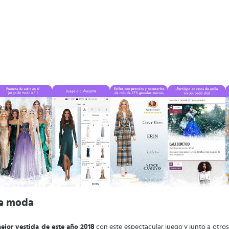
de moda
mejor vestida de este año 2018
con este espectacular juego y junto a otros