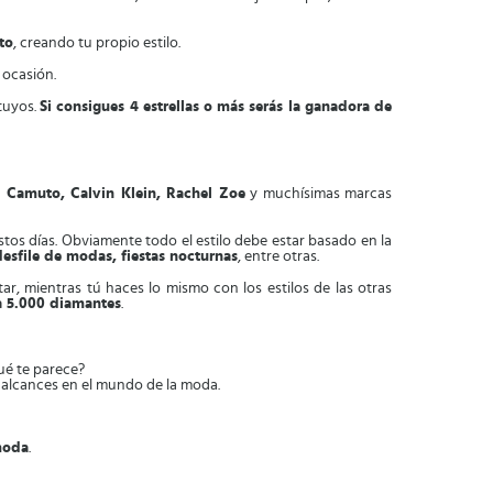
to
, creando tu propio estilo.
 ocasión.
 tuyos.
Si consigues 4 estrellas o más serás la ganadora de
 Camuto, Calvin Klein, Rachel Zoe
y muchísimas marcas
tos días. Obviamente todo el estilo debe estar basado en la
 desfile de modas, fiestas nocturnas
, entre otras.
r, mientras tú haces lo mismo con los estilos de las otras
a 5.000 diamantes
.
ué te parece?
e alcances en el mundo de la moda.
moda
.