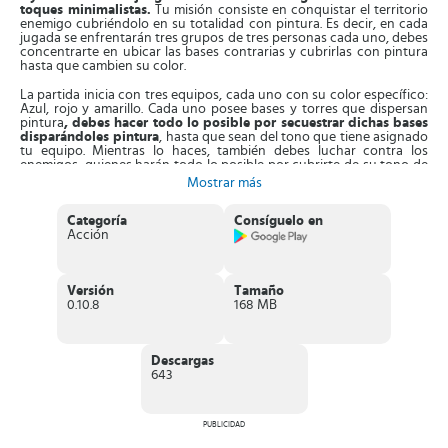
toques minimalistas.
Tu misión consiste en conquistar el territorio
enemigo cubriéndolo en su totalidad con pintura. Es decir, en cada
jugada se enfrentarán tres grupos de tres personas cada uno, debes
concentrarte en ubicar las bases contrarias y cubrirlas con pintura
hasta que cambien su color.
La partida inicia con tres equipos, cada uno con su color específico:
Azul, rojo y amarillo. Cada uno posee bases y torres que dispersan
pintura
, debes hacer todo lo posible por secuestrar dichas bases
disparándoles pintura
, hasta que sean del tono que tiene asignado
tu equipo. Mientras lo haces, también debes luchar contra los
enemigos, quienes harán todo lo posible por cubrirte de su tono de
pintura.
Mostrar más
Además,
cada nivel dispone de un volumen de pintura ilimitado
,
Categoría
Consíguelo en
lo que te permitirá llenar de pintura todo lo que desees. También,
Acción
podrás entrar en lugares cubiertos con el tono de tu equipo, lo que
te permite moverte rápido y sanar tu salud, en caso de ser eliminado
por los enemigos. Ganarás la partida cuando conquistes todas las
bases del rival.
Versión
Tamaño
0.10.8
168 MB
Aparte de esto,
el juego cuenta con gráficos impactantes
impulsados por la tecnología de simulación de líquidos
Paintable If™
, la cual funciona con la IA. Integra también
alternativas de personalización para los personajes, lo que facilita
Descargas
que cambies el aspecto de tus personajes dentro del juego.
643
Características de Dye Hard
Divertido juego JcJ, donde participarás en guerras de
PUBLICIDAD
pinturas contra otros 2 equipos
. Tu objetivo: Llenar de pintura