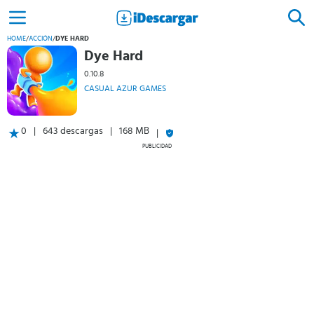
HOME
/
ACCIÓN
/
DYE HARD
Dye Hard
0.10.8
CASUAL AZUR GAMES
0
643 descargas
168 MB
PUBLICIDAD