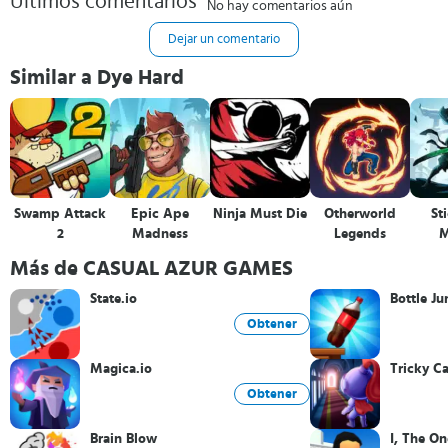
Últimos comentarios
No hay comentarios aún
Dejar un comentario
Similar a Dye Hard
Swamp Attack
Epic Ape
Ninja Must Die
Otherworld
St
2
Madness
Legends
M
Más de CASUAL AZUR GAMES
State.io
Bottle J
Obtener
Magica.io
Tricky Ca
Obtener
Brain Blow
I, The On