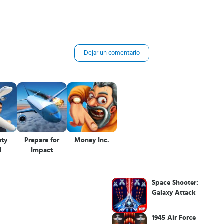
Dejar un comentario
ety
Prepare for
Money Inc.
d
Impact
Space Shooter:
Galaxy Attack
1945 Air Force