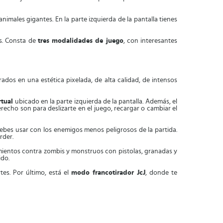
animales gigantes. En la parte izquierda de la pantalla tienes
as. Consta de
tres modalidades de juego
, con interesantes
dos en una estética pixelada, de alta calidad, de intensos
rtual
ubicado en la parte izquierda de la pantalla. Además, el
recho son para deslizarte en el juego, recargar o cambiar el
 debes usar con los enemigos menos peligrosos de la partida.
rder.
ientos contra zombis y monstruos con pistolas, granadas y
ido.
tes. Por último, está el
modo francotirador JcJ
, donde te