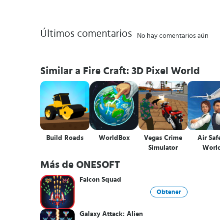
Últimos comentarios
No hay comentarios aún
Similar a Fire Craft: 3D Pixel World
Build Roads
WorldBox
Vegas Crime
Air Saf
Simulator
Worl
Más de ONESOFT
Falcon Squad
Obtener
Galaxy Attack: Alien