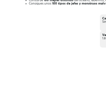
Consta de
100 mapas distintos
del océano, laberinto, 
Consigues unos
100 tipos de jefes y monstruos mal
Opciones para recrear aspectos del personaje
, sea p
Al ganar las batallas,
obtienes interesantes recompen
Entonces, si te gustan las aventuras en medio de disparos,
d
Ca
Si
Ve
1.