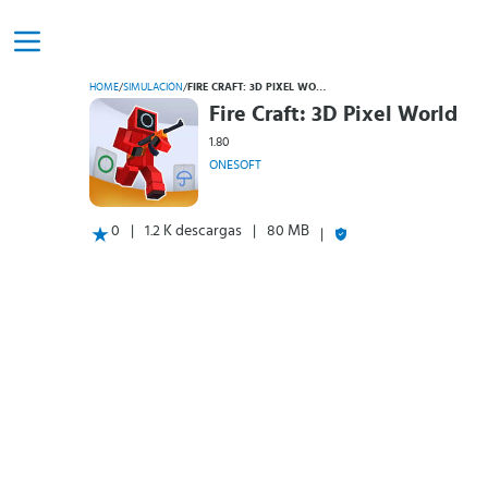
HOME
/
SIMULACIÓN
/
FIRE CRAFT: 3D PIXEL WORLD
Fire Craft: 3D Pixel World
1.80
ONESOFT
0
1.2 K descargas
80 MB