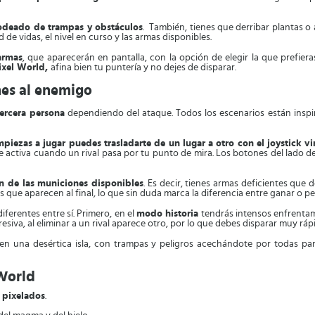
rodeado de trampas y obstáculos
. También, tienes que derribar plantas o 
de vidas, el nivel en curso y las armas disponibles.
armas
, que aparecerán en pantalla, con la opción de elegir la que prefier
Pixel World,
afina bien tu puntería y no dejes de disparar.
nes al enemigo
tercera persona
dependiendo del ataque. Todos los escenarios están inspira
iezas a jugar puedes trasladarte de un lugar a otro con el joystick vi
se activa cuando un rival pasa por tu punto de mira. Los botones del lado de
n de las municiones disponibles
. Es decir, tienes armas deficientes que
 que aparecen al final, lo que sin duda marca la diferencia entre ganar o pe
iferentes entre sí. Primero, en el
modo historia
tendrás intensos enfrentam
esiva, al eliminar a un rival aparece otro, por lo que debes disparar muy ráp
 en una desértica isla, con trampas y peligros acechándote por todas par
 World
 pixelados
.