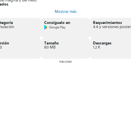
del magma y del hielo.
vados
.
irata, esbelto, zombi, francotirador o un esqueleto.
Mostrar más
sas
.
escarga
Fire Craft: 3D Pixel World,
el mejor juego shooter del momento.
tegoría
Consíguelo en
Requerimientos
mulación
rsión
Tamaño
Descargas
80
80 MB
1.2 K
PUBLICIDAD