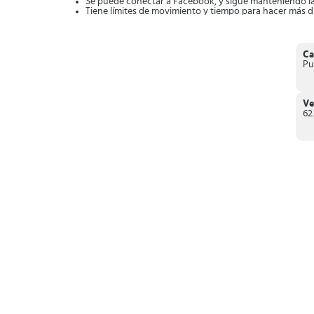
Se puede conectar a Facebook, y sigue manteniendo la
Tiene límites de movimiento y tiempo para hacer más di
Puedes utilizar potenciadores.
Diseño sencillo pero con muchos detalles.
Gráficos muy coloridos, te hacen sentir la magia.
Sus animaciones son muy fluidas.
Ca
Puedes compartir tus resultados por las redes sociales.
Pu
Si quieres saber más
debes descargar y jugar el Genies
destacar en la comunidad.
Ve
62