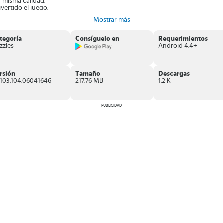
 misma calidad.
vertido el juego.
Mostrar más
tegoría
Consíguelo en
Requerimientos
zzles
Android 4.4+
 & Gems
, ya que hay detalles que no se pueden explicar. Comienza cuánto 
rsión
Tamaño
Descargas
.103.104.06041646
217.76 MB
1.2 K
PUBLICIDAD