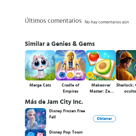
Últimos comentarios
No hay comentarios aún
Similar a Genies & Gems
Merge Cats
Cradle of
Makeover
Sherlock:
Empires
Master: Zen
ocult
Match
Más de Jam City Inc.
Disney Frozen Free
Fall
Obtener
Disney Pop Town