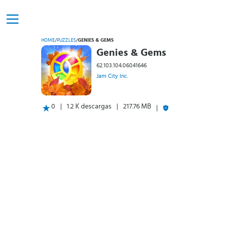
HOME
/
PUZZLES
/
GENIES & GEMS
Genies & Gems
62.103.104.06041646
Jam City Inc.
0
1.2 K descargas
217.76 MB