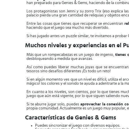
han preparado para Genies & Gems, haciendo de la combinac
Los protagonistas son Jenni y su zorro Trix (eso explica l
palacio pierda una gran cantidad de reliquias y objetos enc
Entre las cosas que tienes que recuperar se encuentran
re
haciendo que el juego sea mucho más divertido.
Si has jugado antes un puzzle similar, te invitamos a prob
Muchos niveles y experiencias en el P
Más que un rompecabezas es un juego de ingenio,
tienes q
desbloqueando a medida que avanzas.
Así como puedes liberar muchas joyas que se encuentra
tesoros sino desafíos diferentes ¡Es todo un reto!
Si en algún momento ves que un nivel es difícil, utiliza el
mágico! los colores y el sonido te ayuda a adentrarte a la ma
En cuanto a los niveles, son cientos, por lo que tienes m
juego que aún está vigente, por lo que siguen saliendo nuevo
Si te aburre jugar solo, puedes
aprovechar la conexión co
propia comunidad. Actualmente es un juego muy popular, e
Características de Genies & Gems
Puedes sincronizar el juego con diversos equipos.