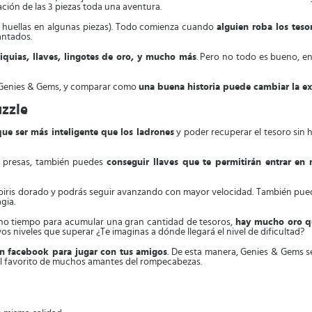
ión de las 3 piezas toda una aventura.
as huellas en algunas piezas). Todo comienza cuando
alguien roba los teso
antados.
liquias, llaves, lingotes de oro, y mucho más
. Pero no todo es bueno, en
ar Genies & Gems, y comparar como
una buena historia puede cambiar la ex
uzzle
ue ser más inteligente que los ladrones
y poder recuperar el tesoro sin 
n presas, también puedes
conseguir llaves que te permitirán entrar e
 arcoiris dorado y podrás seguir avanzando con mayor velocidad. También pu
gia.
ucho tiempo para acumular una gran cantidad de tesoros,
hay mucho oro qu
s niveles que superar ¿Te imaginas a dónde llegará el nivel de dificultad?
n facebook para jugar con tus amigos
. De esta manera, Genies & Gems 
l favorito de muchos amantes del rompecabezas.