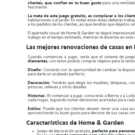
clientes, que confían en tu buen gusto
para una remodelac
fascinante.
La meta de este juego gratuito, es complacer a los clie
habitaciones o el jardín. En todas estas áreas deberás trab
a los pedidos de los clientes, así que tendrás que dejarlos sa
El apartado visual de Home & Garden te dejará impresionad
trabajo en el tiempo estimado, mientras te diviertes en est
Las mejores renovaciones de casas en 
Cuando comiences a jugar, verás que el sistema de juego
diamantes
, con estos podrás comprar objetos para la remo
Diseño:
Contarás con la oportunidad de cambiar la disposi
para darle un acabado perfecto.
Decoración:
Tendrás que elegir los muebles, lámparas, co
pinturas, relieves y otros detalles.
Historias:
Al comenzar a jugar, conocerás a Benny y a Lydi
cada hogar, logrando tomar decisiones acertadas para cad
Estilos:
Puede que tus clientes deseen tener una casa aco
aprovechando tu buen gusto para decorar de sus casas com
Características de Home & Garden
Juego de decoración gratuito,
perfecto para persona