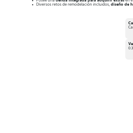
Posee una
tienda integrada para adquirir extras
en e
Diversos retos de remodelación incluidos,
diseño de h
Temporadas con elementos especiales
y temáticos, 
Cientos de niveles diferentes
para avanzar, con retos 
Descubre lo que puedes lograr al dirigir varias obras de r
Ca
Ca
Ve
0.