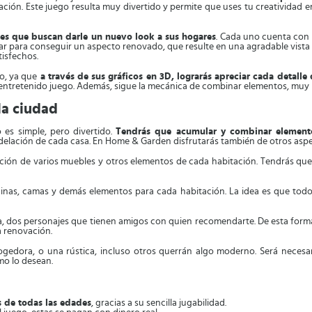
ión. Este juego resulta muy divertido y permite que uses tu creatividad e
ntes que buscan darle un nuevo look a sus hogares
. Cada uno cuenta con n
ajar para conseguir un aspecto renovado, que resulte en una agradable vista
tisfechos.
o, ya que
a través de sus gráficos en 3D, lograrás apreciar cada detalle 
e entretenido juego. Además, sigue la mecánica de combinar elementos, muy p
la ciudad
 es simple, pero divertido.
Tendrás que acumular y combinar elemento
delación de cada casa. En Home & Garden disfrutarás también de otros aspe
ción de varios muebles y otros elementos de cada habitación. Tendrás que r
cinas, camas y demás elementos para cada habitación. La idea es que tod
a, dos personajes que tienen amigos con quien recomendarte. De esta forma
a renovación.
gedora, o una rústica, incluso otros querrán algo moderno. Será necesar
o lo desean.
s de todas las edades
, gracias a su sencilla jugabilidad.