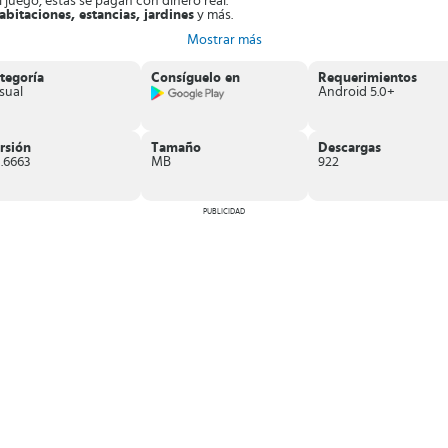
l juego, estas se pagan con dinero real.
abitaciones, estancias, jardines
y más.
con base en fechas festivas o celebraciones.
Mostrar más
únicos en distintos puntos del juego.
enovación de hogares en Home & Garden.
¡Instala el juego y comienza a rem
tegoría
Consíguelo en
Requerimientos
sual
Android 5.0+
rsión
Tamaño
Descargas
3.6663
MB
922
PUBLICIDAD