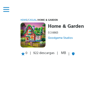
HOME
/
CASUAL
/
HOME & GARDEN
Home & Garden
0.3.6663
Goodgame Studios
0
922 descargas
MB