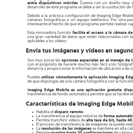
entre dispositivos móviles
. Cuenta con un diseño muy in
desarrollo de este programa se debe a ser la sustitución de
Debido a la práctica configuración de Imaging Edge Mobile
cámaras fotográficas o un equipo telefónico. Por otra pa
interesante el hecho de que el programa permite realizar c
Esta innovadora función
facilita el acceso a la cámara 
una gran variedad de datos que estén relacionados con las
aplicables a los vídeos.
Envía tus imágenes y vídeos en segun
Son muy pocas las
opciones especiales en el manejo de 
con el propósito de hacerle mucho más fácil a los fotógraf
distancia y proporcionar la información de ubicación a las
Puedes
utilizar cómodamente la aplicación Imaging Edge
de que dispongas de una cámara fotográfica con la función
I
maging Edge Mobile es una aplicación gratuita dispo
transferencia de fondo automática permite que se facilite e
Características de Imaging Edge Mobi
Habilita el
disparo remoto
.
La transferencia al equipo móvil es de
forma automáti
Permite transferir vídeos de
alta tasa de bit, hasta 4K
.
El proceso de transferencia de imágenes se puede real
La
resolución de las imágenes
se mantiene en alta cal
Permite
guardar hasta 20 configuraciones
de cámara e