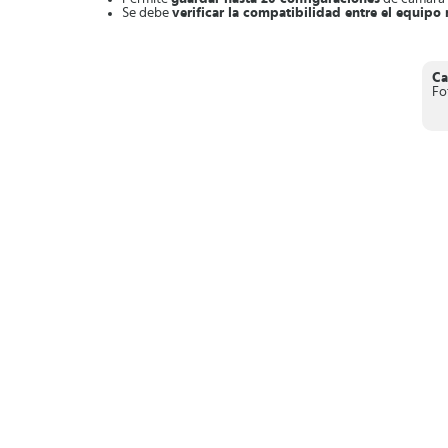
Se debe
verificar la compatibilidad entre el equipo
Gestiona todas tus capturas fotográficas y videos
desde t
Ca
Fo