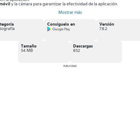
 móvil
y la cámara para garantizar la efectividad de la aplicación.
Mostrar más
u dispositivo móvil con la aplicación Imaging Edge Mobile.
tegoría
Consíguelo en
Versión
tografía
7.8.2
Tamaño
Descargas
54 MB
852
PUBLICIDAD