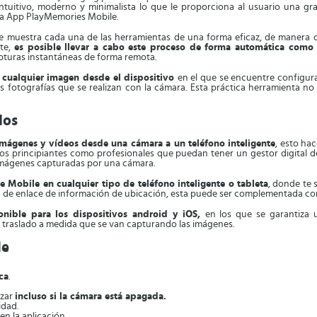
tuitivo, moderno y minimalista lo que le proporciona al usuario una gra
 la App PlayMemories Mobile.
 muestra cada una de las herramientas de una forma eficaz, de manera qu
rte,
es posible llevar a cabo este proceso de forma automática como
apturas instantáneas de forma remota.
de cualquier imagen desde el dispositivo
en el que se encuentre configur
 fotografías que se realizan con la cámara. Esta práctica herramienta no 
dos
imágenes y vídeos desde una cámara a un teléfono inteligente
, esto ha
os principiantes como profesionales que puedan tener un gestor digital d
 imágenes capturadas por una cámara.
 Mobile en cualquier tipo de teléfono inteligente o tableta
, donde te 
 de enlace de información de ubicación, esta puede ser complementada con 
nible para los dispositivos android y iOS,
en los que se garantiza 
l traslado a medida que se van capturando las imágenes.
le
ca
.
izar
incluso si la cámara está apagada.
idad.
n la aplicación.