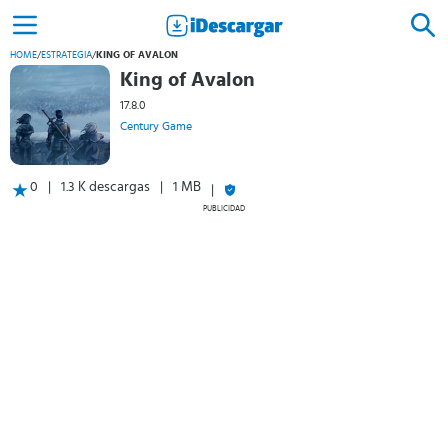
HOME
/
ESTRATEGIA
/
KING OF AVALON
King of Avalon
17.8.0
Century Game
0
1.3 K descargas
1 MB
PUBLICIDAD