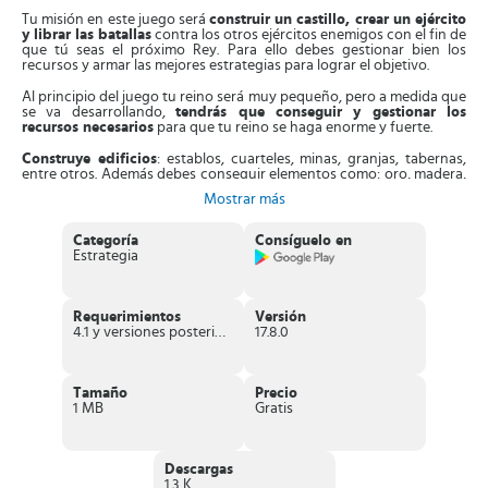
Tu misión en este juego será
construir un castillo, crear un ejército
y librar las batallas
contra los otros ejércitos enemigos con el fin de
que tú seas el próximo Rey. Para ello debes gestionar bien los
recursos y armar las mejores estrategias para lograr el objetivo.
Al principio del juego tu reino será muy pequeño, pero a medida que
se va desarrollando,
tendrás que conseguir y gestionar los
recursos necesarios
para que tu reino se haga enorme y fuerte.
Construye edificios
: establos, cuarteles, minas, granjas, tabernas,
entre otros. Además debes conseguir elementos como: oro, madera,
piedras; así como alimentos para tu ejército y animales.
Mostrar más
Prepárate para la guerra
: recluta diferentes tropas y soldados; sin
embargo,
la mejor arma a tu favor será el dragón
. Cría a tu dragón
Categoría
Consíguelo en
y personalízalo, agregándole distintos poderes para eliminar los
Estrategia
campamentos enemigos. Además, te serán de mucha utilidad para
ganar las batallas tus
arqueros, caballeros y las catapultas
.
Tu solo no podrás con todos esos ejércitos enemigos;
crea alianzas
Requerimientos
Versión
con jugadores de todo el mundo
para fortalecer tu ejército,
4.1 y versiones posteriores
17.8.0
comparte estrategias y tácticas de guerra, recuerda que “
En la
unión está la fuerza
”. Juntos acabarán con las tropas rivales.
Ataca por sorpresa los otros reinos y
quédate con el botín de oro
,
Tamaño
Precio
te servirá para desbloquear recursos para personalizar a tu dragón.
1 MB
Gratis
Características de King of Avalon: Dragón
Warfare
Descargas
1.3 K