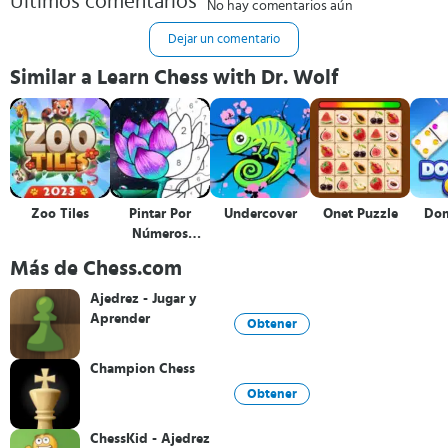
Últimos comentarios
No hay comentarios aún
Dejar un comentario
Similar a Learn Chess with Dr. Wolf
Zoo Tiles
Pintar Por
Undercover
Onet Puzzle
Dom
Números
Colorear
Más de Chess.com
Ajedrez - Jugar y
Aprender
Obtener
Champion Chess
Obtener
ChessKid - Ajedrez