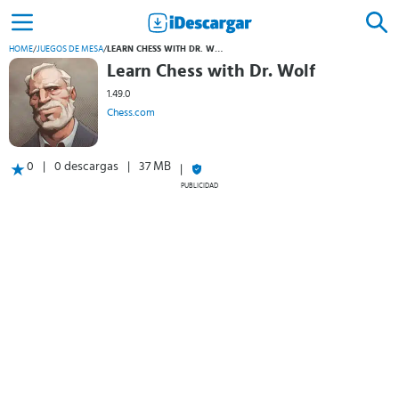
HOME
/
JUEGOS DE MESA
/
LEARN CHESS WITH DR. WOLF
Learn Chess with Dr. Wolf
1.49.0
Chess.com
0
0 descargas
37 MB
PUBLICIDAD