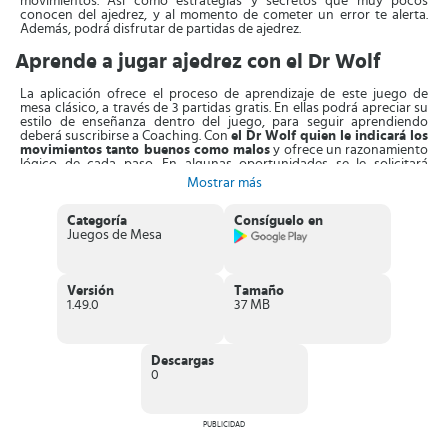
movimientos. Así como estrategias y secretos que muy pocos
conocen del ajedrez, y al momento de cometer un error te alerta.
Además, podrá disfrutar de partidas de ajedrez.
Aprende a jugar ajedrez con el Dr Wolf
La aplicación ofrece el proceso de aprendizaje de este juego de
mesa clásico, a través de 3 partidas gratis. En ellas podrá apreciar su
estilo de enseñanza dentro del juego, para seguir aprendiendo
deberá suscribirse a Coaching. Con
el Dr Wolf quien le indicará los
movimientos tanto buenos como malos
y ofrece un razonamiento
lógico de cada paso. En algunas oportunidades se le solicitará
reconsiderar su decisión o le planteará una pregunta crítica.
Mostrar más
El programa tiene como imagen a este personaje que es apasionado
del mundo del ajedrez y que jamás rechazará una buena partida. En
Categoría
Consíguelo en
cuanto a
Juegos de Mesa
la interfaz del juego, al iniciar podrá visualizar un
tablero de ajedrez en la parte inferior.
Pues en la parte superior se
han colocado muy claras las instrucciones del experto y la función
para solicitar un consejo.
Versión
Tamaño
1.49.0
37 MB
Los usuarios que ya han vivido la experiencia con Learn Chess with
Dr Wolf, la recomiendan ampliamente. Es
un programa muy bien
estructurado en 25 lecciones
adaptadas al nivel del jugador, en
donde se profundiza cada concepto del juego. Para luego pasar a
Descargas
las prácticas a través de partidas guiadas, bajo una sutil tutela del
0
profesor virtual.
Características de Learn Chess with Dr. Wolf
PUBLICIDAD
Entrenamiento
del juego de ajedrez