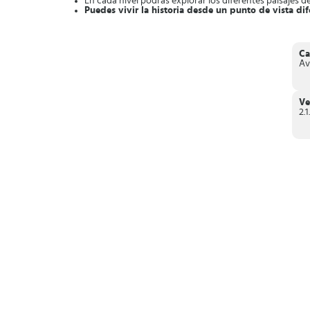
En cada nivel podrás explorar los diferentes paisajes d
Puedes vivir la historia desde un punto de vista dif
Ganarás trofeos al resolver los rompecabezas de fo
El juego integra un
sistema de pista
que te ayudarán a
Finalmente,
Lost Lands 1
es un intenso juego de aventuras 
Ca
puzles divertidos.
Av
Ve
2.1