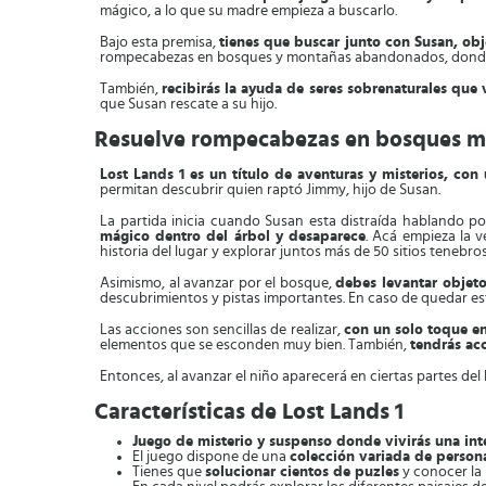
mágico, a lo que su madre empieza a buscarlo.
Bajo esta premisa,
tienes que buscar junto con Susan, obj
rompecabezas en bosques y montañas abandonados, donde s
También,
recibirás la ayuda de seres sobrenaturales que
que Susan rescate a su hijo.
Resuelve rompecabezas en bosques m
Lost Lands 1 es un título de aventuras y misterios, co
permitan descubrir quien raptó Jimmy, hijo de Susan.
La partida inicia cuando Susan esta distraída hablando p
mágico dentro del árbol y desaparece
. Acá empieza la 
historia del lugar y explorar juntos más de 50 sitios tenebro
Asimismo, al avanzar por el bosque,
debes levantar objetos
descubrimientos y pistas importantes. En caso de quedar est
Las acciones son sencillas de realizar,
con un solo toque en
elementos que se esconden muy bien. También,
tendrás ac
Entonces, al avanzar el niño aparecerá en ciertas partes del 
Características de Lost Lands 1
Juego de misterio y suspenso donde vivirás una inte
El juego dispone de una
colección variada de person
Tienes que
solucionar cientos de puzles
y conocer la h