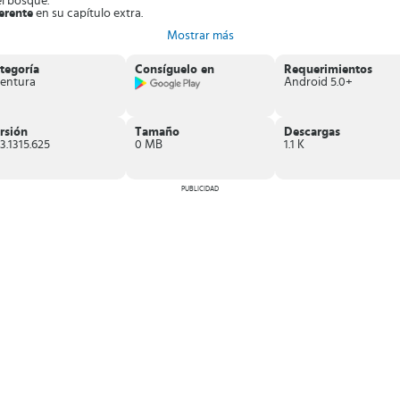
el bosque.
erente
en su capítulo extra.
rma lógica
.
Mostrar más
 avanzar al quedar atascado.
y misterios, donde debes ayudar a Susan a rescatar a su hijo secuestrado p
tegoría
Consíguelo en
Requerimientos
entura
Android 5.0+
rsión
Tamaño
Descargas
.3.1315.625
0 MB
1.1 K
PUBLICIDAD