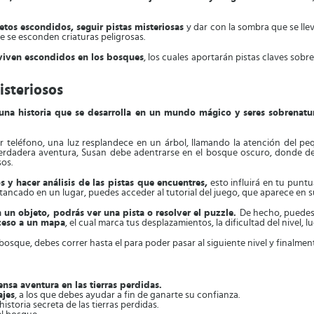
etos escondidos, seguir pistas misteriosas
y dar con la sombra que se llev
e esconden criaturas peligrosas.
 viven escondidos en los bosques
, los cuales aportarán pistas claves sobr
isteriosos
n una historia que se desarrolla en un mundo mágico y seres sobrenatu
or teléfono, una luz resplandece en un árbol, llamando la atención del p
verdadera aventura, Susan debe adentrarse en el bosque oscuro, donde 
sos.
 y hacer análisis de las pistas que encuentres,
esto influirá en tu punt
ancado en un lugar, puedes acceder al tutorial del juego, que aparece en su 
 un objeto, podrás ver una pista o resolver el puzzle.
De hecho, puedes 
ceso a un mapa
, el cual marca tus desplazamientos, la dificultad del nivel, 
bosque, debes correr hasta el para poder pasar al siguiente nivel y finalment
nsa aventura en las tierras perdidas.
ajes
, a los que debes ayudar a fin de ganarte su confianza.
istoria secreta de las tierras perdidas.