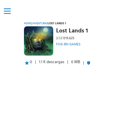
HOME
/
AVENTURA
/
LOST LANDS 1
Lost Lands 1
2.1.3.1315.625
FIVE-BN GAMES
0
1.1 K descargas
0 MB