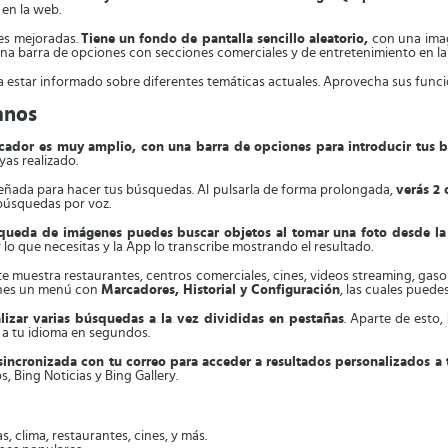
 en la web.
es mejoradas.
Tiene un fondo de pantalla sencillo aleatorio,
con una ima
na barra de opciones con secciones comerciales y de entretenimiento en la 
 estar informado sobre diferentes temáticas actuales. Aprovecha sus funci
anos
cador es muy amplio, con una barra de opciones para introducir tus 
as realizado.
señada para hacer tus búsquedas. Al pulsarla de forma prolongada,
verás 2 
búsquedas por voz.
queda de imágenes puedes buscar objetos al tomar una foto desde l
r lo que necesitas y la App lo transcribe mostrando el resultado.
te muestra restaurantes, centros comerciales, cines, videos streaming, gasol
ienes un menú con
Marcadores, Historial y Configuración
, las cuales puede
alizar varias búsquedas a la vez divididas en pestañas
. Aparte de esto,
 a tu idioma en segundos.
sincronizada con tu correo para acceder a resultados personalizados a 
 Bing Noticias y Bing Gallery.
s, clima, restaurantes, cines, y más.