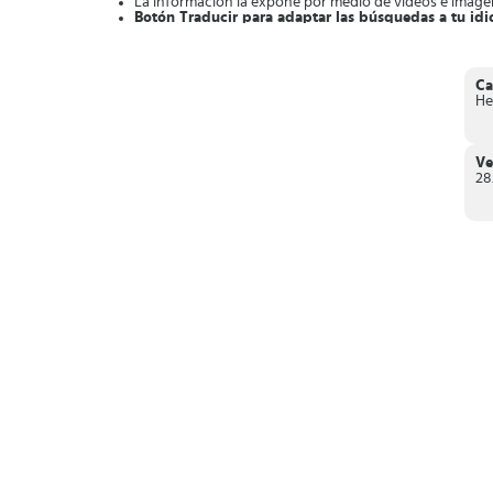
La información la expone por medio de videos e imáge
Botón Traducir para adaptar las búsquedas a tu id
Opción para
guardar en marcadores
tus búsquedas pre
Te permite
realizar búsquedas simultáneas
con varias
Modo privado
para que la App no registre tu historial
En la página principal verás
lindas imágenes a diario
Ca
Sección para
descargar diferentes fondos de pantall
He
Finalmente, si
descargas
Microsoft Bing
conseguirás inform
Ve
28