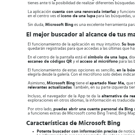
tienes ante ti la posibilidad de realizar diferentes búsquedas
La aplicación
cuenta con una renovada interfaz
y funcion
en el centro ves el
icono de una lupa
para las búsquedas, u
Sin duda,
Microsoft Bing
es una excelente herramienta para
El mejor buscador al alcance de tus m
El funcionamiento de la aplicación es muy intuitivo.
Su bus
quedarán registradas para que accedas a las últimas que hay
En el centro de la pantalla está el
símbolo de una lupa
, di
escaneo de códigos QR
y el
acceso al micrófono
para las 
El funcionamiento de estas opciones es sencillo,
en la bús
elegirla desde la galería. Con el micrófono solo debes indica
Asimismo,
Microsoft Bing
tiene el
apartado Near Me,
que 
relevantes actualizadas
. También, en su parte izquierda t
Incluso, el navegador de la App te da la
alternativa de re
exploraciones en otros idiomas, la información es traducida
Por otro lado,
puedes abrir una cuenta personal de Bing 
a funciones extras de Microsoft como Bing Trend, Bing Maps,
Características de Microsoft Bing
Potente buscador con información precisa
de noticia