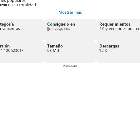
nes populares.
ioma
en su totalidad.
feridas y compartirlo en tus redes sociales.
Mostrar más
 pestañas abiertas.
 de exploración.
 que cambian aleatoriamente
.
tegoría
Consíguelo en
Requerimientos
as
rramientas
ación actual precisa con tan solo hacer un clic.
rsión
Tamaño
Descargas
.4.420523017
58 MB
1.2 K
PUBLICIDAD