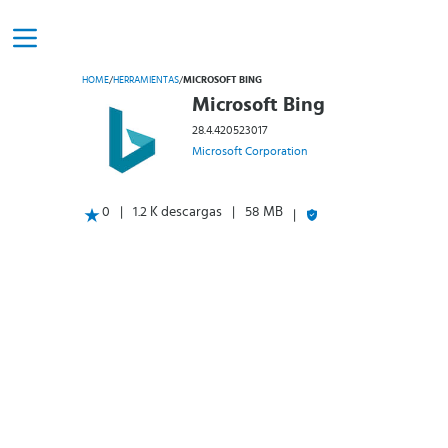
HOME
/
HERRAMIENTAS
/
MICROSOFT BING
Microsoft Bing
28.4.420523017
Microsoft Corporation
0
1.2 K descargas
58 MB