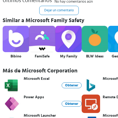
Últimos comentarios
No hay comentarios aún
Dejar un comentario
Similar a Microsoft Family Safety
Bibino
FamiSafe
My Family
BLW Ideas
Geo
Más de Microsoft Corporation
Microsoft Excel
Microsof
Obtener
Power Apps
Remote 
Obtener
Microsoft Launcher
Microsof