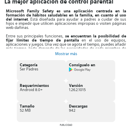
La mejor aplicación de control parental
Microsoft Family Safety es una aplicación centrada en la
formación de hábitos saludables en la familia, en cuanto al uso
del internet
. Está diseñada para ayudar a padres a cuidar de sus
hijos e impedir que utilicen aplicaciones impropias o visiten páginas
web dañinas.
Entre sus principales funciones,
se encuentran la posibilidad de
fijar límites de tiempo de pantalla
en el uso de equipos,
aplicaciones y juegos. Una vez que se agota el tiempo, puedes añadir
más tiempo, todo depende de las necesidades de cada miembro de
la familia.
Mostrar más
Además,
la App ofrece informes con registros de la actividad de
Categoría
Consíguelo en
lo que hacen tus hijos en la red.
En base a esto, puedes añadir
Ser Padres
filtros de contenidos y hacer que el internet sea un lugar seguro
para ellos. Solo tienes que programar qué sitios pueden visitar,
bloquear juegos y Apps poco recomendables.
Requerimientos
Versión
Asimismo,
esta aplicación permite ubicar a los miembros de tu
Android 8.0+
1.26.2.1015
familia con la función de compartir la ubicación
. Solo tienes que
compartirla con tus seres queridos, podrás ver un mapa su posición
y saber que lugares visitan con regularidad. De hecho, con la versión
Premium de esta App puedes establecer alertas cada vez que un ser
Tamaño
Descargas
querido sale o llega a un determinado lugar.
52 MB
942
Características de Microsoft Family Safety
Excelente
aplicación de control parental
diseñada con
PUBLICIDAD
herramientas que fomentan hábitos digitales sanos.