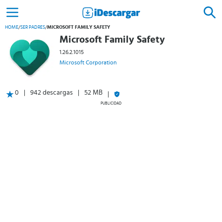
HOME
/
SER PADRES
/
MICROSOFT FAMILY SAFETY
Microsoft Family Safety
1.26.2.1015
Microsoft Corporation
0
942 descargas
52 MB
PUBLICIDAD