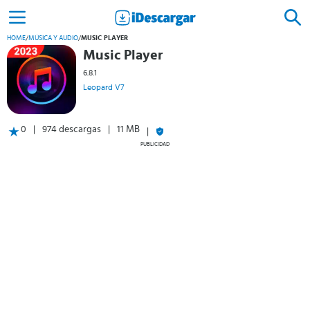
HOME
/
MÚSICA Y AUDIO
/
MUSIC PLAYER
Music Player
6.8.1
Leopard V7
0
974 descargas
11 MB
PUBLICIDAD