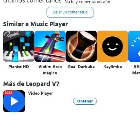
Últimos comentarios
No hay comentarios aún
Dejar un comentario
Similar a Music Player
Pianist HD
Violín: Arco
Real Darbuka
Keylimba
Afi
mágico
Met
Más de Leopard V7
Video Player
Obtener