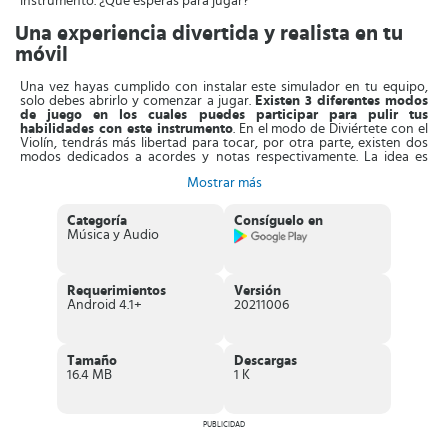
instrumento. ¿Qué esperas para jugar?
Una experiencia divertida y realista en tu
móvil
Una vez hayas cumplido con instalar este simulador en tu equipo,
solo debes abrirlo y comenzar a jugar.
Existen 3 diferentes modos
de juego en los cuales puedes participar para pulir tus
habilidades con este instrumento
. En el modo de Diviértete con el
Violín, tendrás más libertad para tocar, por otra parte, existen dos
modos dedicados a acordes y notas respectivamente. La idea es
cumplir con los objetivos que se van trazando.
Mostrar más
Los controles de Violín: Arco Mágico son bastante sencillos de usar,
para cambiar de cuerda solo debes subir verticalmente, y para
Categoría
Consíguelo en
tocar, deslizar horizontalmente
. Mientras las notas caen debes
Música y Audio
tocarlas en el momento correcto para seguir el ritmo de la canción.
Hay un libro de canciones para completar, por lo tanto debes
esforzarte por obtener el mayor puntaje para seguir completando
todas las melodías.
Requerimientos
Versión
Android 4.1+
20211006
Al seleccionar una canción, tendrás que elegir también el
instrumento, sea el violonchelo o viola.
Incluso tienes la
oportunidad de cambiar de instrumento mientras juegas, para una
mayor dificultad. Finalmente, puedes completar desafíos diarios
Tamaño
Descargas
para situarte en lo más alto de un ranking global. Y por si lo deseas,
16.4 MB
1 K
puedes asociar tu cuenta de Facebook al juego para retar a amigos
y familiares a jugar y superar tu puntaje, si pueden hacerlo.
Características de Violín: Arco Mágico
PUBLICIDAD