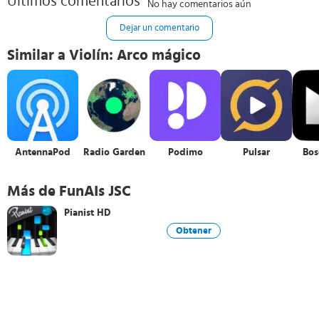
Últimos comentarios
No hay comentarios aún
Dejar un comentario
Similar a Violín: Arco mágico
AntennaPod
Radio Garden
Podimo
Pulsar
Bos
Más de FunAIs JSC
Pianist HD
Obtener