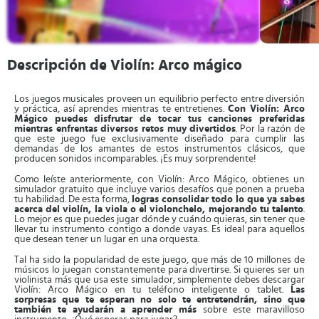
Descripción de Violín: Arco mágico
Los juegos musicales proveen un equilibrio perfecto entre diversión
y práctica, así aprendes mientras te entretienes.
Con Violín: Arco
Mágico puedes disfrutar de tocar tus canciones preferidas
mientras enfrentas diversos retos muy divertidos
. Por la razón de
que este juego fue exclusivamente diseñado para cumplir las
demandas de los amantes de estos instrumentos clásicos, que
producen sonidos incomparables. ¡Es muy sorprendente!
Como leíste anteriormente, con Violín: Arco Mágico, obtienes un
simulador gratuito que incluye varios desafíos que ponen a prueba
tu habilidad. De esta forma,
logras consolidar todo lo que ya sabes
acerca del violín, la viola o el violonchelo, mejorando tu talento
.
Lo mejor es que puedes jugar dónde y cuándo quieras, sin tener que
llevar tu instrumento contigo a donde vayas. Es ideal para aquellos
que desean tener un lugar en una orquesta.
Tal ha sido la popularidad de este juego, que más de 10 millones de
músicos lo juegan constantemente para divertirse. Si quieres ser un
violinista más que usa este simulador, simplemente debes descargar
Violín: Arco Mágico en tu teléfono inteligente o tablet.
Las
sorpresas que te esperan no solo te entretendrán, sino que
también te ayudarán a aprender más
sobre este maravilloso