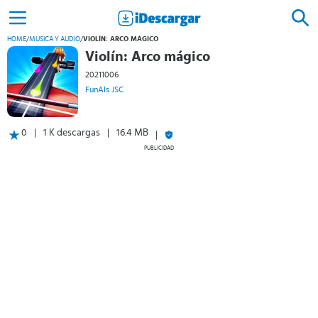
HOME
/
MÚSICA Y AUDIO
/
VIOLÍN: ARCO MÁGICO
Violín: Arco mágico
20211006
FunAIs JSC
0
1 K descargas
16.4 MB
PUBLICIDAD