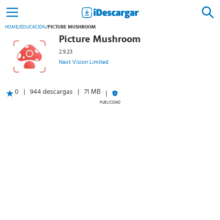
HOME
/
EDUCACIÓN
/
PICTURE MUSHROOM
Picture Mushroom
2.9.23
Next Vision Limited
0
944 descargas
71 MB
PUBLICIDAD