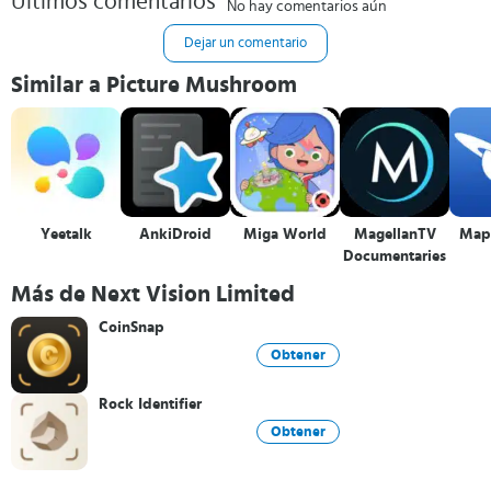
Últimos comentarios
No hay comentarios aún
Dejar un comentario
Similar a Picture Mushroom
Yeetalk
AnkiDroid
Miga World
MagellanTV
Mapa
Documentaries
Más de Next Vision Limited
CoinSnap
Obtener
Rock Identifier
Obtener