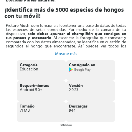
boscosas y áreas naturales.
¡Identifica más de 5000 especies de hongos
con tu móvil!
Picture Mushroom funciona al contener una base de datos de todas
las especies de setas conocidas. Por medio de la cámara de tu
dispositivo,
solo debes apuntar al champiñón que consigas en
tus paseos y escanearlo
. Al escanear la fotografía que tomaste y
compararla con los datos almacenados, se identifica en cuestión de
segundos el hongo que encontraste. Así puedes ver todos los
detalles del mismo y conocerlo.
Mostrar más
Al identificar un hongo,
podrás ver inmediatamente a qué familia
pertenece, sus características generales y las recomendaciones
Categoría
Consíguelo en
de uso
. Incluso puedes ver cómo son sus etapas de crecimiento. En
Educación
el caso de que el hongo o la seta sea peligroso, recibirás una alerta
inmediata en tu pantalla que contiene las advertencias pertinentes.
Esto es de vital importancia debido a que no todos los hongos se
pueden comer o tocar.
Requerimientos
Versión
Android 5.0+
2.9.23
En el caso de que simplemente disfrutes de admirar las especies de
hongos, Picture Mushroom te permite guardar tu colección entera.
De esta forma,
cada vez que veas un hongo puedes identificarlo
y fotografiarlo, debido a su belleza, es un hábito que miles de
Tamaño
Descargas
usuarios tienen
. Finalmente, dependiendo de tu región, puedes ver
71 MB
944
qué tipos de hongos son los más comunes que puedes encontrar en
la zona donde te encuentras.
Características de Picture Mushroom
PUBLICIDAD