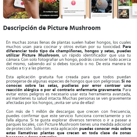
Descripción de Picture Mushroom
En muchas zonas llenas de plantas suelen haber hongos, los cuales
muchos usan para cocinar y otros evitan por su toxicidad.
Para
diferenciar todo tipo de champiñones, hongos y setas, puedes
utilizar Picture Mushroom
, un rápido identificador que usa tu
cámara. Con solo fotografiar un hongo, podrás conocer todo acerca
del mismo, sabiendo así si debes tocarlo o no. De esta manera te
cuidas a ti y a las plantas.
Esta aplicación gratuita fue creada para que todos puedan
protegerse de algunas especies de hongos que son peligrosas.
Si no
conoces sobre las setas, pudieras por error contraer una
reacción alérgica o por el contrario enfermarte gravemente
. Para
evitar estos peligros es necesario usar esta herramienta avanzada,
así mantienes tu salud intacta. Muchas personas se ven gravemente
afectadas por los hongos, ¡evita ser una de ellas!
Con más de 1 millón de descargas que crecen con frecuencia,
puedes confirmar que este servicio funciona correctamente y sin
falla alguna. Si te gusta explorar diversos terrenos o ir a pasear a
parques locales, con Picture Mushroom tienes una medida adicional
de protección. Solo con esta aplicación
puedes conocer más sobre
estas llamativas plantas que crecen en toda clase de zonas