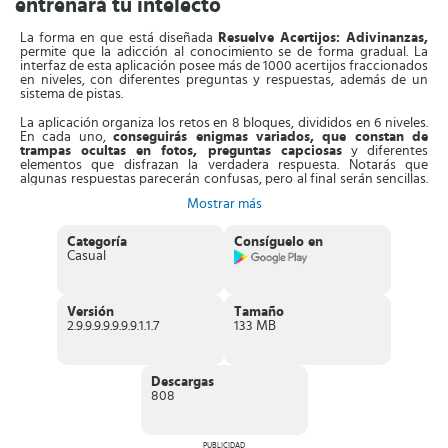
entrenará tu intelecto
La forma en que está diseñada
Resuelve Acertijos: Adivinanzas,
permite que la adicción al conocimiento se de forma gradual. La
interfaz de esta aplicación posee más de 1000 acertijos fraccionados
en niveles, con diferentes preguntas y respuestas, además de un
sistema de pistas.
La aplicación organiza los retos en 8 bloques, divididos en 6 niveles.
En cada uno,
conseguirás enigmas variados, que constan de
trampas ocultas en fotos, preguntas capciosas
y diferentes
elementos que disfrazan la verdadera respuesta. Notarás que
algunas respuestas parecerán confusas, pero al final serán sencillas.
Sin duda, tienes que utilizar todo tu ingenio en cada fase.
Mostrar más
Asimismo, la App
dispone de un misterio distinto todos los días
,
que te preparará para los desafíos más complejos. Es más,
Categoría
Consíguelo en
conseguirás desafíos matemáticos, preguntas directas o las
Casual
selecciones simples, las mismas pueden enmarcar una buena
jornada de entretenimiento. De igual manera, se puede decir que los
gráficos facilitan la comprensión de cada desafío.
Versión
Tamaño
Aparte de esto,
la aplicación ofrece retos especiales que pueden
2.9.9.9.9.9.9.9.1.1.7
133 MB
superarse con la ayuda de amigos.
Solo tienes que compartir el
desafío con otros participantes a través de WhatsApp. En esta
misma dinámica aparecen las tareas diarias que enriquecen la
experiencia. Es más, futuras actualizaciones permitirán programar
Descargas
los desafíos, lo que sin duda mejorará tu experiencia.
808
Características de Resuelve Acertijos:
Adivinanzas
PUBLICIDAD