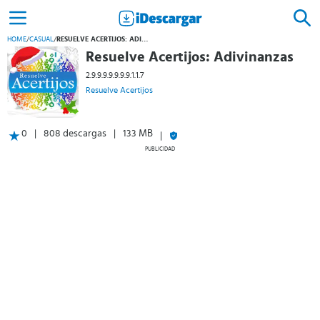
HOME
/
CASUAL
/
RESUELVE ACERTIJOS: ADIVINANZAS
Resuelve Acertijos: Adivinanzas
2.9.9.9.9.9.9.9.1.1.7
Resuelve Acertijos
0
808 descargas
133 MB
PUBLICIDAD