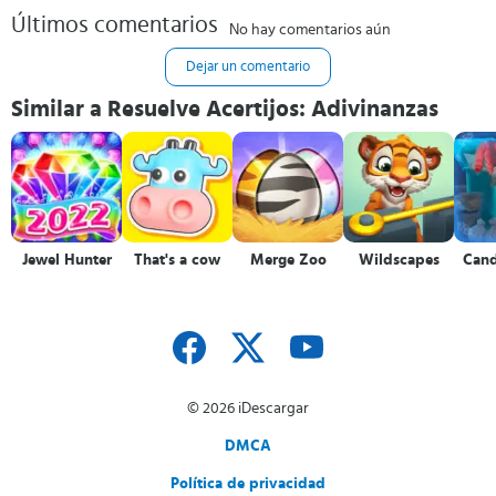
Últimos comentarios
No hay comentarios aún
Dejar un comentario
Similar a Resuelve Acertijos: Adivinanzas
Jewel Hunter
That's a cow
Merge Zoo
Wildscapes
Can
© 2026 iDescargar
DMCA
Política de privacidad