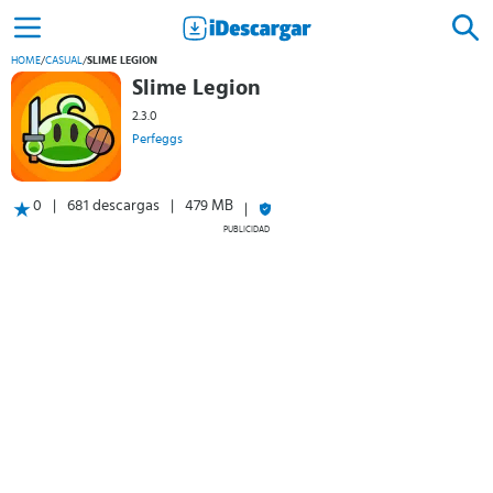
HOME
/
CASUAL
/
SLIME LEGION
Slime Legion
2.3.0
Perfeggs
0
681 descargas
479 MB
PUBLICIDAD