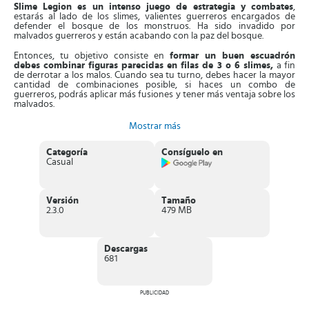
Slime Legion es un intenso juego de estrategia y combates
,
estarás al lado de los slimes, valientes guerreros encargados de
defender el bosque de los monstruos. Ha sido invadido por
malvados guerreros y están acabando con la paz del bosque.
Entonces, tu objetivo consiste en
formar un buen escuadrón
debes combinar figuras parecidas en filas de 3 o 6 slimes,
a fin
de derrotar a los malos. Cuando sea tu turno, debes hacer la mayor
cantidad de combinaciones posible, si haces un combo de
guerreros, podrás aplicar más fusiones y tener más ventaja sobre los
malvados.
Al agotar todas las combinaciones, llegarán los enemigos. Notarás
Mostrar más
que, en el tablero también estarán unos animales,
quienes se
encargarán de acabar a los enemigos con muchos ataques
Categoría
Consíguelo en
agresivos.
Entre combate y combate, debes estar al tanto de tus
Casual
soldados, si caen en manos de algún villano, estos podrán atacar la
base y robarte muchos puntos de los 1000 que posee.
Al terminar las primeras 10 fases,
tendrás que pelear contra el gran
Versión
Tamaño
jefe final
, quien es capaz de eliminar tu base con un solo golpe.
2.3.0
479 MB
Debes estar atento y atacar sin piedad, después, tienes que luchar
contra más enemigos, hasta alcanzar el nivel número 20. Si no lo
logras, debes comenzar desde el principio. Durante todo el juego,
tendrás acceso a mejoras y nuevos elementos que se desbloquean
Descargas
al avanzar.
681
Características de Slime Legion
Divertido juego de estrategias y combinación de guerreros
PUBLICIDAD
slimes
.