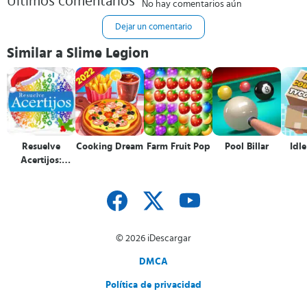
Últimos comentarios
No hay comentarios aún
Dejar un comentario
Similar a Slime Legion
Resuelve
Cooking Dream
Farm Fruit Pop
Pool Billar
Idle
Acertijos:
Adivinanzas
© 2026 iDescargar
DMCA
Política de privacidad