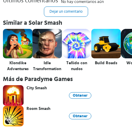
Últimos comentarios
No hay comentarios aún
Dejar un comentario
Similar a Solar Smash
Klondike
Idle
Teñido con
Build Roads
Wo
Adventures
Transformation
nudos
Más de Paradyme Games
City Smash
Obtener
Room Smash
Obtener