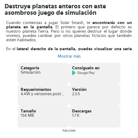
Destruye planetas enteros con este
asombroso juego de simulación
Cuando comienzas a jugar Solar Smash, te
encontrarás con un
planeta en la pantalla
. El primero que parece por defecto es
nuestro planeta Tierra. Pero si no quieres destruir el lugar donde
vivimos, puedes cambiar por otros planetas ficticios que también
estén habitados.
En el
lateral derecho de la pantalla, puedes visualizar una serie
de botones de acción
. Cada uno de ellos es una clase de ataque
Mostrar más
planetario diferente. Puedes optar entre misiles, agujeros negros,
visitas de seres alienígenas enemigos, radiación solar, rayos laser,
colisión con otro planeta, etc.
Categoría
Consíguelo en
Simulación
El objetivo será siempre usar estas estrategias para reducir a nada
cada planeta que tengas frente a ti. También tienes que
acabar con
los habitantes que encuentres en ellos
. En la parte inferior puedes
ver el total de habitantes que hay al principio, los que van quedando
Requerimientos
Versión
vivos y los que han sido eliminados.
4.4W y versiones posteriores
2.3.5
El diseño de los planetas en Solar Smash es súper realista, de manera
que
la experiencia resulta inmersiva
. Por otro lado, las zonas que
están iluminadas tienen una densidad de población mayor. Allí es
Tamaño
Descargas
donde debes enfocar tus ataques para acabar rápidamente con los
154 MB
1.7 K
habitantes. ¡Descubre nuevas formas de liquidar planetas habitados
enteros y disfruta las increíbles imágenes en tres dimensiones!
Características de Solar Smash
PUBLICIDAD