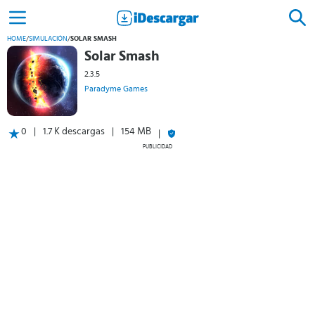
HOME
/
SIMULACIÓN
/
SOLAR SMASH
Solar Smash
2.3.5
Paradyme Games
0
1.7 K descargas
154 MB
PUBLICIDAD