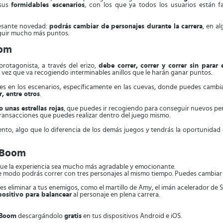
 sus
formidables escenarios
, con los que ya todos los usuarios están fa
eresante novedad:
podrás cambiar de personajes durante la carrera
, en a
eguir mucho más puntos.
oom
rotagonista, a través del erizo,
debe correr, correr y correr sin parar 
vez que va recogiendo interminables anillos que le harán ganar puntos.
s en los escenarios, específicamente en las cuevas, donde puedes cambiar
r, entre otros
.
o unas estrellas rojas
, que puedes ir recogiendo para conseguir nuevos per
transacciones que puedes realizar dentro del juego mismo.
, algo que lo diferencia de los demás juegos y tendrás la oportunidad d
c Boom
 que la experiencia sea mucho más agradable y emocionante.
te modo podrás correr con tres personajes al mismo tiempo. Puedes cambiar l
s eliminar a tus enemigos, como el martillo de Amy, el imán acelerador de So
positivo para balancear
al personaje en plena carrera.
 Boom
descargándolo
gratis
en tus dispositivos Android e iOS.