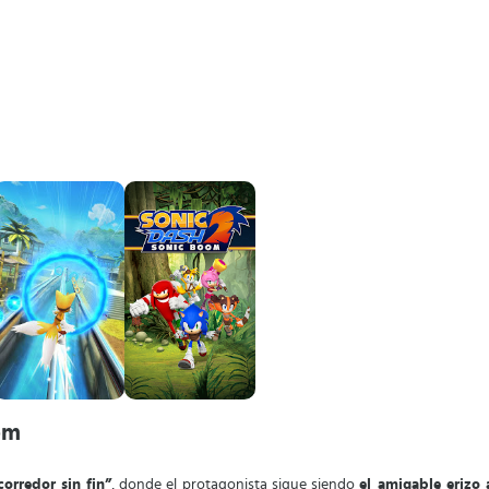
om
corredor sin fin”
, donde el protagonista sigue siendo
el amigable erizo 