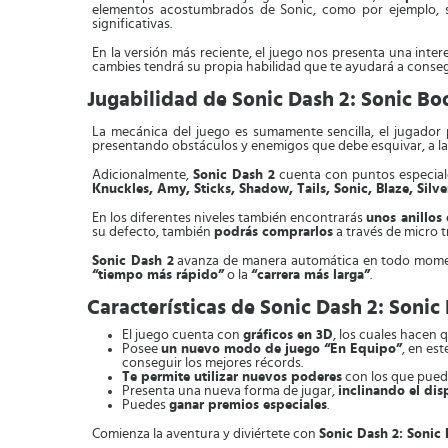
elementos acostumbrados de Sonic, como por ejemplo,
significativas.
En la versión más reciente, el juego nos presenta una int
cambies tendrá su propia habilidad que te ayudará a cons
Jugabilidad de Sonic Dash 2: Sonic B
La mecánica del juego es sumamente sencilla, el jugador p
presentando obstáculos y enemigos que debe esquivar, a la 
Adicionalmente,
Sonic Dash 2
cuenta con puntos especiale
Knuckles, Amy, Sticks, Shadow, Tails, Sonic, Blaze, Silve
En los diferentes niveles también encontrarás
unos anillos 
su defecto, también
podrás comprarlos
a través de micro 
Sonic Dash 2
avanza de manera automática en todo momento
“tiempo más rápido”
o la
“carrera más larga”
.
Características de Sonic Dash 2: Soni
El juego cuenta con
gráficos en 3D
, los cuales hacen
Posee
un nuevo modo de juego “En Equipo”
, en es
conseguir los mejores récords.
Te permite utilizar nuevos poderes
con los que puede
Presenta una nueva forma de jugar,
inclinando el dis
Puedes
ganar premios especiales
.
Comienza la aventura y diviértete con
Sonic Dash 2: Sonic