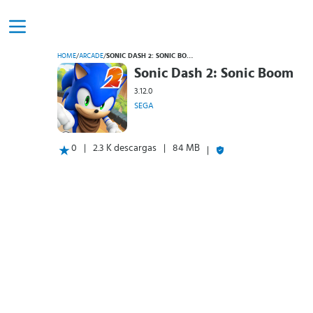
HOME
/
ARCADE
/
SONIC DASH 2: SONIC BOOM
Sonic Dash 2: Sonic Boom
3.12.0
SEGA
0
2.3 K descargas
84 MB