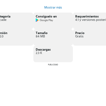
Mostrar más
tegoría
Consíguelo en
Requerimientos
cade
4
rsión
Tamaño
Precio
2.0
84 MB
Gratis
Descargas
2.3 K
PUBLICIDAD