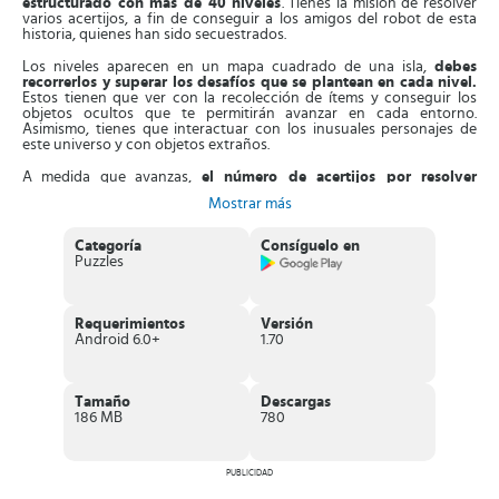
estructurado con más de 40 niveles
. Tienes la misión de resolver
varios acertijos, a fin de conseguir a los amigos del robot de esta
historia, quienes han sido secuestrados.
Los niveles aparecen en un mapa cuadrado de una isla,
debes
recorrerlos y superar los desafíos que se plantean en cada nivel.
Estos tienen que ver con la recolección de ítems y conseguir los
objetos ocultos que te permitirán avanzar en cada entorno.
Asimismo, tienes que interactuar con los inusuales personajes de
este universo y con objetos extraños.
A medida que avanzas,
el número de acertijos por resolver
aumentará, así como su complejidad.
Debes analizar bien cada
Mostrar más
espacio antes de seleccionar una opción, ya que el tiempo es
limitado y puedes perder si obvias detalles importantes. Aparte de
esto, este juego dispone de un sistema de configuración sencillo e
Categoría
Consíguelo en
impresionantes efectos visuales en 3D. Cuenta con excelentes
Puzzles
efectos de sonidos y una banda sonora que mejorará tu experiencia.
Características de Tiny Robots Recharged
Requerimientos
Versión
Intenso juego de rompecabezas gratuitos
, distribuidos en 40
Android 6.0+
1.70
niveles.
El juego integra una
extensa colección de acertijos
, que
pondrán a prueba tu capacidad lógica.
Sencillo sistema de control, con un solo toque descubrirás
Tamaño
Descargas
pistas.
186 MB
780
Está
diseñado con impactantes efectos visuales en 3D
.
Consta de
efectos sonidos
que te sumergen por completo en la
aventura.
PUBLICIDAD
El juego actualiza sus funciones con frecuencia al añadir más
acertijos desafiantes.