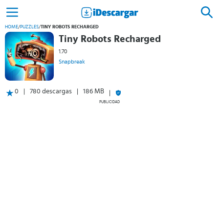
HOME
/
PUZZLES
/
TINY ROBOTS RECHARGED
Tiny Robots Recharged
1.70
Snapbreak
0
780 descargas
186 MB
PUBLICIDAD