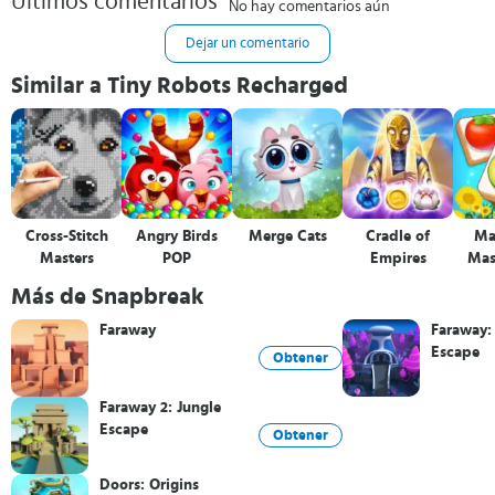
Últimos comentarios
No hay comentarios aún
Dejar un comentario
Similar a Tiny Robots Recharged
Cross-Stitch
Angry Birds
Merge Cats
Cradle of
Ma
Masters
POP
Empires
Mas
M
Más de Snapbreak
Faraway
Faraway:
Escape
Obtener
Faraway 2: Jungle
Escape
Obtener
Doors: Origins