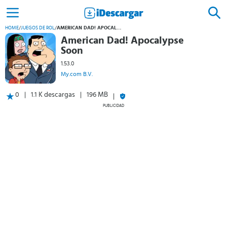
HOME
/
JUEGOS DE ROL
/
AMERICAN DAD! APOCALYPSE SOON
American Dad! Apocalypse
Soon
1.53.0
My.com B.V.
0
1.1 K descargas
196 MB
PUBLICIDAD