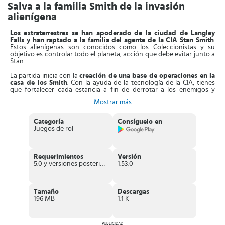
Salva a la familia Smith de la invasión
alienígena
Los extraterrestres se han apoderado de la ciudad de Langley
Falls y han raptado a la familia del agente de la CIA Stan Smith
.
Estos alienígenas son conocidos como los Coleccionistas y su
objetivo es controlar todo el planeta, acción que debe evitar junto a
Stan.
La partida inicia con la
creación de una base de operaciones en la
casa de los Smith
. Con la ayuda de la tecnología de la CIA, tienes
que fortalecer cada estancia a fin de derrotar a los enemigos y
salvar a los rehenes. Además, con los recursos de la CIA,
debes
Mostrar más
clonar a Roger
, extraterrestre acogido por dicha familia, con el
objetivo de formar un ejército y vencer a los Coleccionistas.
Categoría
Consíguelo en
El sistema de cada partida mezcla elementos de RPG con
Juegos de rol
estrategias
, es decir enfrentamientos crudos y gestión de recursos.
Las luchas son entre los alienígenas y diferentes personajes de la
serie. Recuerda, para vencer debes combinar bien a las personas
con las armas, solo así podrás ganar. Tendrás
acceso a diferentes
Requerimientos
Versión
armas
para tu ejército, tales como rifles, bates, varitas, revólveres y
5.0 y versiones posteriores
1.53.0
ametralladoras eléctricas.
Entonces,
al ganar los combates recibirás bonificaciones que te
permitirán edificar más habitaciones en la casa
. Aparte de esto,
Tamaño
Descargas
los gráficos del juego son muy realistas, recrean a la perfección los
196 MB
1.1 K
escenarios, objetos y escenarios de esta serie.
Características de American Dad!
PUBLICIDAD