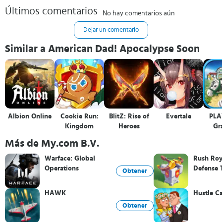
Últimos comentarios
No hay comentarios aún
Dejar un comentario
Similar a American Dad! Apocalypse Soon
Albion Online
Cookie Run:
BlitZ: Rise of
Evertale
PLA
Kingdom
Heroes
Gr
Ca
Más de My.com B.V.
Warface: Global
Rush Roy
Operations
Defense 
Obtener
HAWK
Hustle Ca
Obtener